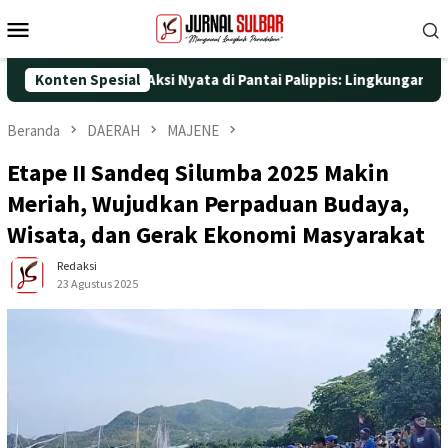
Loncat
Menu
ke
Mobile
konten
-25 dengan Aksi Nyata di Pantai Palippis: Lingkungan dan Keseha
Konten Spesial
Beranda
DAERAH
MAJENE
Etape II Sandeq Silumba 2025 Makin
Meriah, Wujudkan Perpaduan Budaya,
Wisata, dan Gerak Ekonomi Masyarakat
Redaksi
23 Agustus 2025