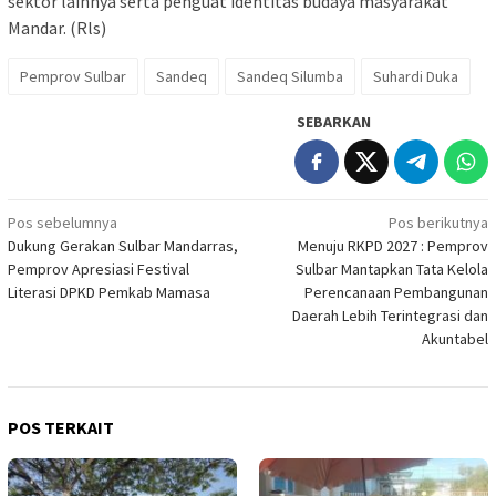
sektor lainnya serta penguat identitas budaya masyarakat
Mandar. (Rls)
Pemprov Sulbar
Sandeq
Sandeq Silumba
Suhardi Duka
SEBARKAN
Navigasi
Pos sebelumnya
Pos berikutnya
Dukung Gerakan Sulbar Mandarras,
Menuju RKPD 2027 : Pemprov
pos
Pemprov Apresiasi Festival
Sulbar Mantapkan Tata Kelola
Literasi DPKD Pemkab Mamasa
Perencanaan Pembangunan
Daerah Lebih Terintegrasi dan
Akuntabel
POS TERKAIT