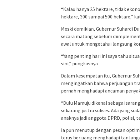
“Kalau hanya 25 hektare, tidak ekono
hektare, 300 sampai 500 hektare,” ka
Meski demikian, Gubernur Suhardi D
secara matang sebelum diimplementa
awal untuk mengetahui langsung kondi
“Yang penting hari ini saya tahu situa
sini,” pungkasnya.
Dalam kesempatan itu, Gubernur Suha
mengingatkan bahwa perjuangan tra
pernah menghadapi ancaman penyaki
“Dulu Mamuju dikenal sebagai sarang
sekarang justru sukses. Ada yang sud
anaknya jadi anggota DPRD, polisi, t
Ia pun menutup dengan pesan optimi
terus berjuang menghadapi tantang