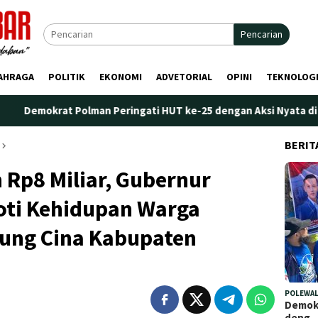
Pencarian
AHRAGA
POLITIK
EKONOMI
ADVETORIAL
OPINI
TEKNOLOG
man Peringati HUT ke-25 dengan Aksi Nyata di Pantai Palippis: 
BERIT
 Rp8 Miliar, Gubernur
oti Kehidupan Warga
jung Cina Kabupaten
POLEWAL
Demokr
deng