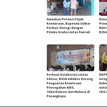
Amankan Potensi Pajak
Dina
Kendaraan, Bapenda Sulbar
Pena
Perluas Sinergi dengan
Bimt
Pelaku Usaha Lintas Daerah
B2SA
Perkuat Kolaborasi Lintas
DKPP
Sektor, RSSH Adinkes Dorong
Inte
Penguatan Kemitraan
Duku
Pencegahan AIDS,
untu
Tuberkulosis dan Malaria di
CKG 
Pasangkayu