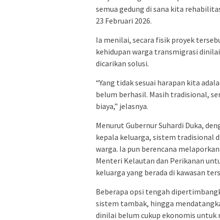
semua gedung di sana kita rehabilitasi
23 Februari 2026.
Ia menilai, secara fisik proyek ters
kehidupan warga transmigrasi dinila
dicarikan solusi.
“Yang tidak sesuai harapan kita ada
belum berhasil. Masih tradisional, 
biaya,” jelasnya.
Menurut Gubernur Suhardi Duka, den
kepala keluarga, sistem tradisiona
warga. Ia pun berencana melaporkan 
Menteri Kelautan dan Perikanan untuk
keluarga yang berada di kawasan ter
Beberapa opsi tengah dipertimbangk
sistem tambak, hingga mendatangkan
dinilai belum cukup ekonomis untuk 