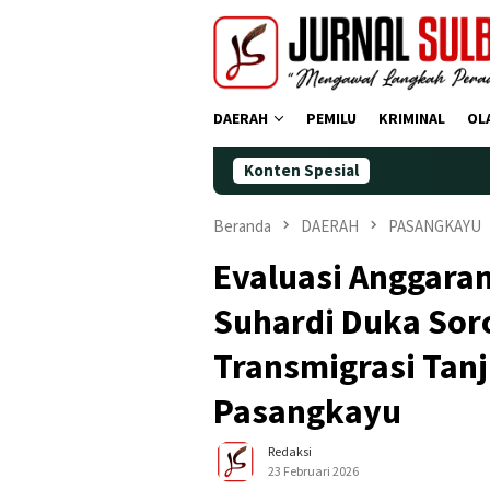
Loncat
ke
konten
DAERAH
PEMILU
KRIMINAL
OL
Konten Spesial
Demokrat Pol
Beranda
DAERAH
PASANGKAYU
Evaluasi Anggaran
Suhardi Duka Sor
Transmigrasi Tan
Pasangkayu
Redaksi
23 Februari 2026