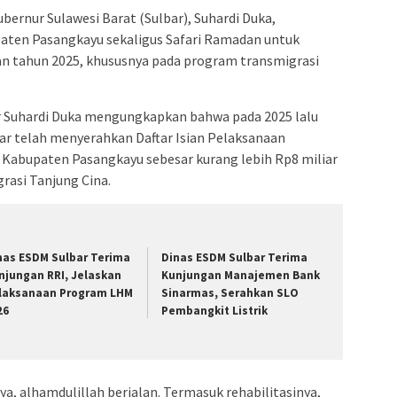
bernur Sulawesi Barat (Sulbar), Suhardi Duka,
aten Pasangkayu sekaligus Safari Ramadan untuk
n tahun 2025, khususnya pada program transmigrasi
r Suhardi Duka mengungkapkan bahwa pada 2025 lalu
ar telah menyerahkan Daftar Isian Pelaksanaan
Kabupaten Pasangkayu sebesar kurang lebih Rp8 miliar
asi Tanjung Cina.
nas ESDM Sulbar Terima
Dinas ESDM Sulbar Terima
njungan RRI, Jelaskan
Kunjungan Manajemen Bank
laksanaan Program LHM
Sinarmas, Serahkan SLO
26
Pembangkit Listrik
, alhamdulillah berjalan. Termasuk rehabilitasinya,