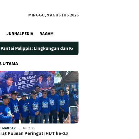
MINGGU, 9 AGUSTUS 2026
I
JURNALPEDIA
RAGAM
Lingkungan dan Kesehatan Jadi Prioritas
Jadi Wadah Silat
A UTAMA
I MANDAR
31 Juli 2026
at Polman Peringati HUT ke-25
…