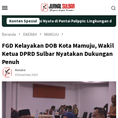
Loncat
Menu
ke
Mobile
konten
 dengan Aksi Nyata di Pantai Palippis: Lingkungan dan Kesehatan
Konten Spesial
Beranda
DAERAH
MAMUJU
FGD Kelayakan DOB Kota Mamuju, Wakil
Ketua DPRD Sulbar Nyatakan Dukungan
Penuh
Redaksi
4 Desember 2025