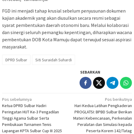
FGD ini menjadi tahap krusial sebelum penyusunan dokumen
kajian akademik yang akan diusulkan secara resmi sebagai
syarat pembentukan daerah otonomi baru. Melalui kolaborasi
dan sinergi seluruh pemangku kepentingan, diharapkan wacana
pembentukan DOB Kota Mamuju dapat terwujud sesuai aspirasi
masyarakat.
DPRD Sulbar
Siti Suraidah Suhardi
SEBARKAN
Navigasi
Pos sebelumnya
Pos berikutnya
Ketua DPRD Sulbar Hadiri
Hari Kedua Latihan Pengkaderan
pos
Peringatan HUT Ke-3 Pengadilan
PROGLATSI: BPBD Sulbar Berikan
Tinggi Agama Sulbar Serta
Materi Kebencanaan, Perkenalan
Pembukaan Turnamen Tenis
Peralatan dan Simulasi kepada
Lapangan KPTA Sulbar Cup III 2025
Peserta Korem 142/Tatag