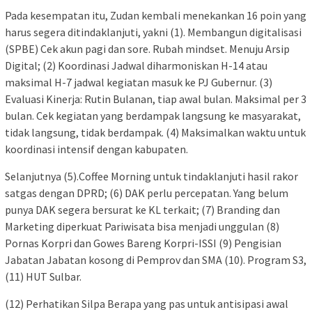
Pada kesempatan itu, Zudan kembali menekankan 16 poin yang
harus segera ditindaklanjuti, yakni (1). Membangun digitalisasi
(SPBE) Cek akun pagi dan sore. Rubah mindset. Menuju Arsip
Digital; (2) Koordinasi Jadwal diharmoniskan H-14 atau
maksimal H-7 jadwal kegiatan masuk ke PJ Gubernur. (3)
Evaluasi Kinerja: Rutin Bulanan, tiap awal bulan. Maksimal per 3
bulan. Cek kegiatan yang berdampak langsung ke masyarakat,
tidak langsung, tidak berdampak. (4) Maksimalkan waktu untuk
koordinasi intensif dengan kabupaten.
Selanjutnya (5).Coffee Morning untuk tindaklanjuti hasil rakor
satgas dengan DPRD; (6) DAK perlu percepatan. Yang belum
punya DAK segera bersurat ke KL terkait; (7) Branding dan
Marketing diperkuat Pariwisata bisa menjadi unggulan (8)
Pornas Korpri dan Gowes Bareng Korpri-ISSI (9) Pengisian
Jabatan Jabatan kosong di Pemprov dan SMA (10). Program S3,
(11) HUT Sulbar.
(12) Perhatikan Silpa Berapa yang pas untuk antisipasi awal