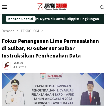
Loncat
Menu
ke
Mobile
konten
5 dengan Aksi Nyata di Pantai Palippis: Lingkungan dan Kesehata
Konten Spesial
Beranda
TEKNOLOGI
Fokus Penanganan Lima Permasalahan
di Sulbar, PJ Gubernur Sulbar
Instruksikan Pembenahan Data
Redaksi
4 Juli 2023