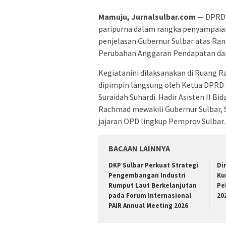
Mamuju, Jurnalsulbar.com
— DPRD P
paripurna dalam rangka penyampaia
penjelasan Gubernur Sulbar atas Ra
Perubahan Anggaran Pendapatan dan
Kegiatanini dilaksanakan di Ruang Ra
dipimpin langsung oleh Ketua DPRD S
Suraidah Suhardi. Hadir Asisten II
Rachmad mewakili Gubernur Sulbar, 
jajaran OPD lingkup Pemprov Sulbar.
BACAAN LAINNYA
DKP Sulbar Perkuat Strategi
Di
Pengembangan Industri
Ku
Rumput Laut Berkelanjutan
Pe
pada Forum Internasional
20
PAIR Annual Meeting 2026