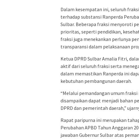
Dalam kesempatan ini, seluruh fr
terhadap substansi Ranperda Peruba
Sulbar. Beberapa fraksi menyoroti p
prioritas, seperti pendidikan, keseh
fraksi juga menekankan perlunya pen
transparansi dalam pelaksanaan pr
Ketua DPRD Sulbar Amalia Fitri, da
aktif dari seluruh fraksi serta meneg
dalam memastikan Ranperda ini dapat
kebutuhan pembangunan daerah.
“Melalui pemandangan umum fraksi in
disampaikan dapat menjadi bahan p
DPRD dan pemerintah daerah,” ujarn
Rapat paripurna ini merupakan tah
Perubahan APBD Tahun Anggaran 2025
jawaban Gubernur Sulbar atas pema