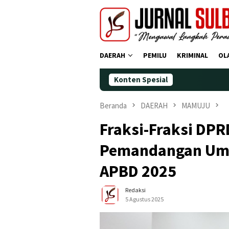
Loncat
ke
konten
DAERAH
PEMILU
KRIMINAL
OL
Konten Spesial
Demokrat P
Beranda
DAERAH
MAMUJU
Fraksi-Fraksi DP
Pemandangan Um
APBD 2025
Redaksi
5 Agustus 2025