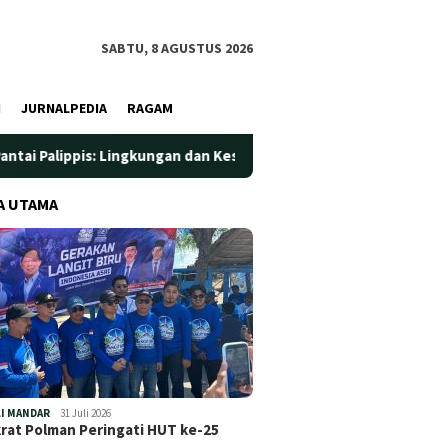
SABTU, 8 AGUSTUS 2026
I
JURNALPEDIA
RAGAM
 Lingkungan dan Kesehatan Jadi Prioritas
Jadi Wadah Sil
A UTAMA
I MANDAR
31 Juli 2026
at Polman Peringati HUT ke-25
…