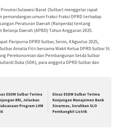
rovinsi Sulawesi Barat (Sulbar) menggelar rapat
n pemandangan umum fraksi-fraksi DPRD terhadap
ncangan Peraturan Daerah (Ranperda) tentang
 Belanja Daerah (APBD) Tahun Anggaran 2025.
pat Paripurna DPRD Sulbar, Senin, 4 Agustus 2025,
ulbar Amalia Fitri bersama Wakil Ketua DPRD Sulbar St.
 Bidang Perekonomian dan Pembangunan Setda Sulbar
Suhardi Duka (SDK), para anggota DPRD Sulbar dan
nas ESDM Sulbar Terima
Dinas ESDM Sulbar Terima
njungan RRI, Jelaskan
Kunjungan Manajemen Bank
laksanaan Program LHM
Sinarmas, Serahkan SLO
26
Pembangkit Listrik