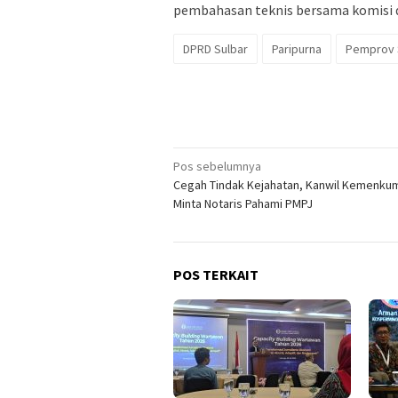
pembahasan teknis bersama komisi 
DPRD Sulbar
Paripurna
Pemprov 
Navigasi
Pos sebelumnya
Cegah Tindak Kejahatan, Kanwil Kemenkum
pos
Minta Notaris Pahami PMPJ
POS TERKAIT