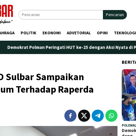
Pencarian
AHRAGA
POLITIK
EKONOMI
ADVETORIAL
OPINI
TEKNOLOG
olman Peringati HUT ke-25 dengan Aksi Nyata di Pantai Palippis:
BERIT
RD Sulbar Sampaikan
um Terhadap Raperda
POLEWAL
Demokr
deng