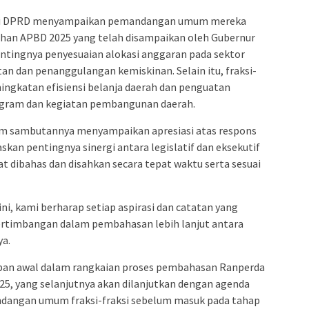
aksi DPRD menyampaikan pemandangan umum mereka
han APBD 2025 yang telah disampaikan oleh Gubernur
entingnya penyesuaian alokasi anggaran pada sektor
atan dan penanggulangan kemiskinan. Selain itu, fraksi-
ingkatan efisiensi belanja daerah dan penguatan
ogram dan kegiatan pembangunan daerah.
lam sambutannya menyampaikan apresiasi atas respons
askan pentingnya sinergi antara legislatif dan eksekutif
 dibahas dan disahkan secara tepat waktu serta sesuai
i, kami berharap setiap aspirasi dan catatan yang
ertimbangan dalam pembahasan lebih lanjut antara
ya.
apan awal dalam rangkaian proses pembahasan Ranperda
, yang selanjutnya akan dilanjutkan dengan agenda
ndangan umum fraksi-fraksi sebelum masuk pada tahap