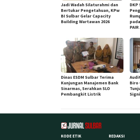
Jadi Wadah Silaturahmi dan
DKP 
Bertukar Pengetahuan, KPw
Peng
BI Sulbar Gelar Capacity
Rump
Building Wartawan 2026
pada
PAIR
Dinas ESDM Sulbar Terima
Audit
Kunjungan Manajemen Bank
Biro
Sinarmas, Serahkan SLO
Tunj
Pembangkit Listrik
Sign
KODE ETIK
REDAKSI