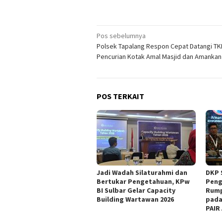
Navigasi
Pos sebelumnya
Polsek Tapalang Respon Cepat Datangi TK
pos
Pencurian Kotak Amal Masjid dan Amankan
POS TERKAIT
Jadi Wadah Silaturahmi dan
DKP 
Bertukar Pengetahuan, KPw
Peng
BI Sulbar Gelar Capacity
Rump
Building Wartawan 2026
pada
PAIR