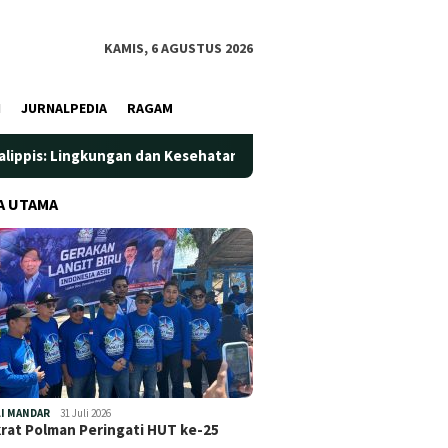
KAMIS, 6 AGUSTUS 2026
I
JURNALPEDIA
RAGAM
an dan Kesehatan Jadi Prioritas
Jadi Wadah Silaturahmi 
A UTAMA
I MANDAR
31 Juli 2026
at Polman Peringati HUT ke-25
…