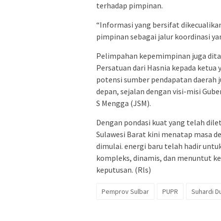
terhadap pimpinan.
“Informasi yang bersifat dikecualikan 
pimpinan sebagai jalur koordinasi ya
Pelimpahan kepemimpinan juga dita
Persatuan dari Hasnia kepada ketua y
potensi sumber pendapatan daerah ju
depan, sejalan dengan visi-misi Gube
S Mengga (JSM).
Dengan pondasi kuat yang telah dil
Sulawesi Barat kini menatap masa d
dimulai. energi baru telah hadir u
kompleks, dinamis, dan menuntut k
keputusan. (Rls)
Pemprov Sulbar
PUPR
Suhardi D