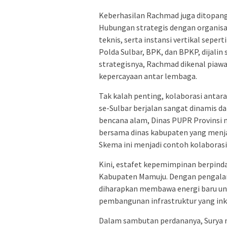
Keberhasilan Rachmad juga ditopan
Hubungan strategis dengan organisas
teknis, serta instansi vertikal sepe
Polda Sulbar, BPK, dan BPKP, dijalin
strategisnya, Rachmad dikenal piawa
kepercayaan antar lembaga.
Tak kalah penting, kolaborasi antar
se-Sulbar berjalan sangat dinamis d
bencana alam, Dinas PUPR Provinsi 
bersama dinas kabupaten yang menjad
Skema ini menjadi contoh kolaborasi
Kini, estafet kepemimpinan berpind
Kabupaten Mamuju. Dengan pengalaman
diharapkan membawa energi baru u
pembangunan infrastruktur yang inkl
Dalam sambutan perdananya, Surya m