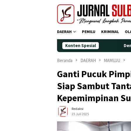
Loncat
ke
konten
DAERAH
PEMILU
KRIMINAL
OL
Konten Spesial
Demokrat Polman Per
Beranda
DAERAH
MAMUJU
Ganti Pucuk Pimp
Siap Sambut Tant
Kepemimpinan Su
Redaksi
23 Juli 2025