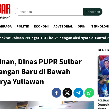
Pencarian
AHRAGA
POLITIK
EKONOMI
ADVETORIAL
OPINI
TEKNOLOG
ingati HUT ke-25 dengan Aksi Nyata di Pantai Palippis: Lingkung
BERIT
inan, Dinas PUPR Sulbar
angan Baru di Bawah
rya Yuliawan
POLEWAL
Demokr
deng