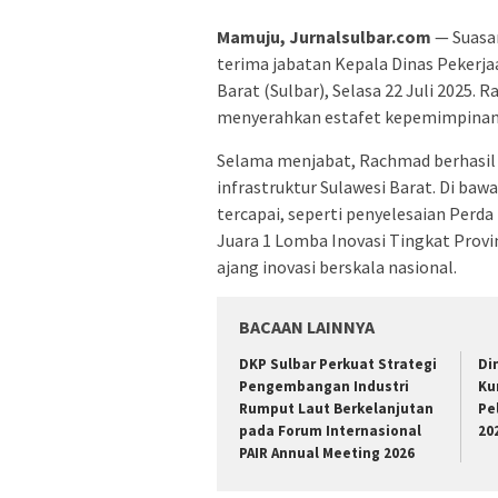
Mamuju, Jurnalsulbar.com
— Suasan
terima jabatan Kepala Dinas Pekerj
Barat (Sulbar), Selasa 22 Juli 2025
menyerahkan estafet kepemimpinan k
Selama menjabat, Rachmad berhasi
infrastruktur Sulawesi Barat. Di ba
tercapai, seperti penyelesaian Perda
Juara 1 Lomba Inovasi Tingkat Provi
ajang inovasi berskala nasional.
BACAAN LAINNYA
DKP Sulbar Perkuat Strategi
Di
Pengembangan Industri
Ku
Rumput Laut Berkelanjutan
Pe
pada Forum Internasional
20
PAIR Annual Meeting 2026