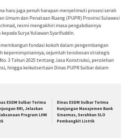
a haru juga penuh harapan menyelimuti prosesi serah
aan Umum dan Penataan Ruang (PUPR) Provinsi Sulawesi
. Rachmad, resmi mengakhiri masa pengabdiannya
epada Surya Yuliawan Syarifuddin.
l membangun fondasi kokoh dalam pengembangan
wah kepemimpinannya, sejumlah terobosan strategis
 No. 3 Tahun 2025 tentang Jasa Konstruksi, perolehan
nsi, hingga keikutsertaan Dinas PUPR Sulbar dalam
nas ESDM Sulbar Terima
Dinas ESDM Sulbar Terima
njungan RRI, Jelaskan
Kunjungan Manajemen Bank
laksanaan Program LHM
Sinarmas, Serahkan SLO
26
Pembangkit Listrik