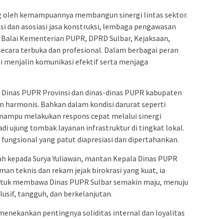
g oleh kemampuannya membangun sinergi lintas sektor.
i dan asosiasi jasa konstruksi, lembaga pengawasan
rti Balai Kementerian PUPR, DPRD Sulbar, Kejaksaan,
 secara terbuka dan profesional. Dalam berbagai peran
i menjalin komunikasi efektif serta menjaga
a Dinas PUPR Provinsi dan dinas-dinas PUPR kabupaten
an harmonis. Bahkan dalam kondisi darurat seperti
mampu melakukan respons cepat melalui sinergi
i ujung tombak layanan infrastruktur di tingkat lokal.
 fungsional yang patut diapresiasi dan dipertahankan.
ah kepada Surya Yuliawan, mantan Kepala Dinas PUPR
 teknis dan rekam jejak birokrasi yang kuat, ia
ntuk membawa Dinas PUPR Sulbar semakin maju, menuju
usif, tangguh, dan berkelanjutan.
enekankan pentingnya soliditas internal dan loyalitas