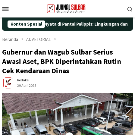
Loncat
Menu
ke
Mobile
konten
gan Aksi Nyata di Pantai Palippis: Lingkungan dan Kesehatan Jad
Konten Spesial
Beranda
ADVETORIAL
Gubernur dan Wagub Sulbar Serius
Awasi Aset, BPK Diperintahkan Rutin
Cek Kendaraan Dinas
Redaksi
29 April 2025