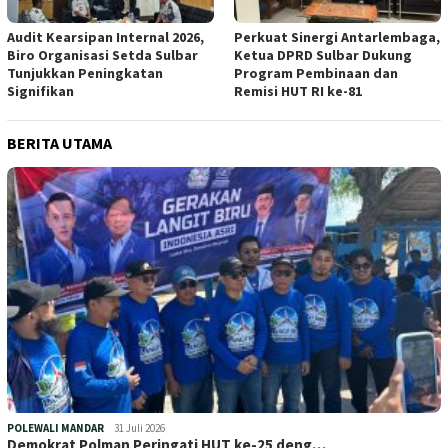
Audit Kearsipan Internal 2026,
Perkuat Sinergi Antarlembaga,
Biro Organisasi Setda Sulbar
Ketua DPRD Sulbar Dukung
Tunjukkan Peningkatan
Program Pembinaan dan
Signifikan
Remisi HUT RI ke-81
BERITA UTAMA
POLEWALI MANDAR
31 Juli 2026
Demokrat Polman Peringati HUT ke-25 deng…