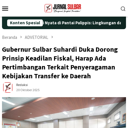
Loncat
Menu
ke
Mobile
konten
engan Aksi Nyata di Pantai Palippis: Lingkungan dan Kesehatan J
Konten Spesial
Beranda
ADVETORIAL
Gubernur Sulbar Suhardi Duka Dorong
Prinsip Keadilan Fiskal, Harap Ada
Pertimbangan Terkait Penyeragaman
Kebijakan Transfer ke Daerah
Redaksi
20 Oktober 2025