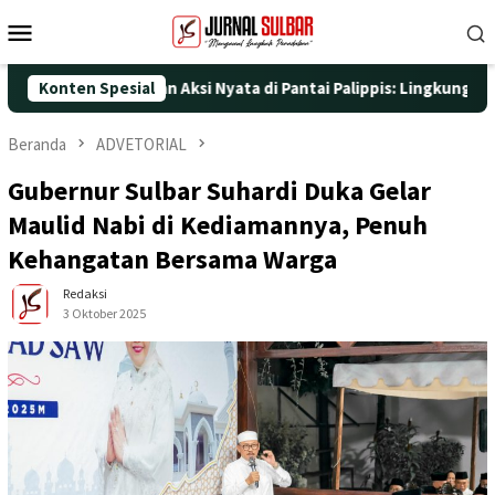
Loncat
Menu
ke
Mobile
konten
ke-25 dengan Aksi Nyata di Pantai Palippis: Lingkungan dan Kese
Konten Spesial
Beranda
ADVETORIAL
Gubernur Sulbar Suhardi Duka Gelar
Maulid Nabi di Kediamannya, Penuh
Kehangatan Bersama Warga
Redaksi
3 Oktober 2025