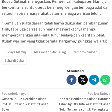
Bupati Sutinah menegaskan, Pemerintah Kabupaten Mamuju
berkomitmen untuk terus bersinergi dengan lembaga adat dan
seluruh lapisan masyarakat dalam menjaga warisan leluhur.
“Kemajuan suatu daerah tidak hanya diukur dari pembangunan
fisik, tapi juga dari sejauh mana masyarakatnya mampu
mempertahankan nilai-nilai luhur budaya dan kearifan lokal.
Itulah warisan yang tidak ternilai harganya,” pungkasnya. (rls)
Budaya Mamuju
Massossor Manurung
Pemprov Sulbar
Suhardi Duka
SEBARKAN
Navigasi
Pos sebelumnya
Pos berikutnya
Gubernur SDK Serahkan Hibah
Plt Karo Pemkesra Sulbar: Bantuan
pos
Rp100 Juta untuk Institut Hasan
Hibah Rp100 Juta ke Institut Hasan
Sulur
Sulur Tujuannya untuk Peningkatan