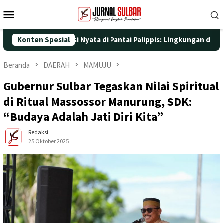
Loncat
Menu
ke
Mobile
konten
ngan Aksi Nyata di Pantai Palippis: Lingkungan dan Kesehatan Ja
Konten Spesial
Beranda
DAERAH
MAMUJU
Gubernur Sulbar Tegaskan Nilai Spiritual
di Ritual Massossor Manurung, SDK:
“Budaya Adalah Jati Diri Kita”
Redaksi
25 Oktober 2025