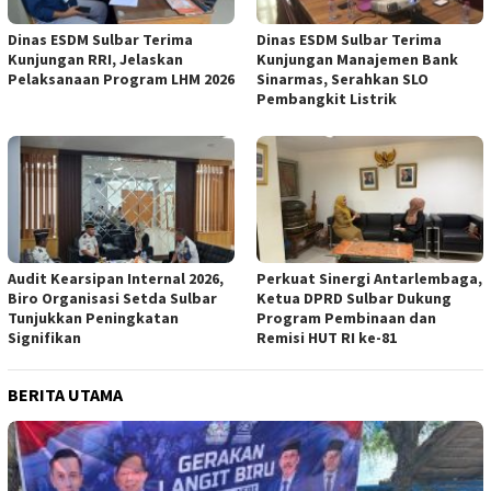
Dinas ESDM Sulbar Terima
Dinas ESDM Sulbar Terima
Kunjungan RRI, Jelaskan
Kunjungan Manajemen Bank
Pelaksanaan Program LHM 2026
Sinarmas, Serahkan SLO
Pembangkit Listrik
Audit Kearsipan Internal 2026,
Perkuat Sinergi Antarlembaga,
Biro Organisasi Setda Sulbar
Ketua DPRD Sulbar Dukung
Tunjukkan Peningkatan
Program Pembinaan dan
Signifikan
Remisi HUT RI ke-81
BERITA UTAMA