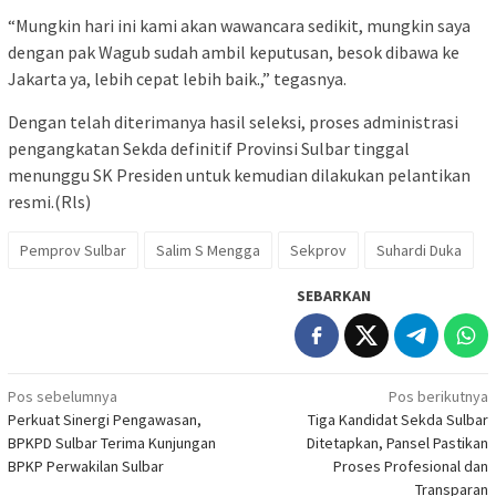
“Mungkin hari ini kami akan wawancara sedikit, mungkin saya
dengan pak Wagub sudah ambil keputusan, besok dibawa ke
Jakarta ya, lebih cepat lebih baik.,” tegasnya.
Dengan telah diterimanya hasil seleksi, proses administrasi
pengangkatan Sekda definitif Provinsi Sulbar tinggal
menunggu SK Presiden untuk kemudian dilakukan pelantikan
resmi.(Rls)
Pemprov Sulbar
Salim S Mengga
Sekprov
Suhardi Duka
SEBARKAN
Navigasi
Pos sebelumnya
Pos berikutnya
Perkuat Sinergi Pengawasan,
Tiga Kandidat Sekda Sulbar
pos
BPKPD Sulbar Terima Kunjungan
Ditetapkan, Pansel Pastikan
BPKP Perwakilan Sulbar
Proses Profesional dan
Transparan