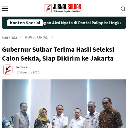
Loncat
Menu
ke
Mobile
konten
HUT ke-25 dengan Aksi Nyata di Pantai Palippis: Lingkungan dan
Konten Spesial
Beranda
ADVETORIAL
Gubernur Sulbar Terima Hasil Seleksi
Calon Sekda, Siap Dikirim ke Jakarta
Redaksi
13 Agustus 2025