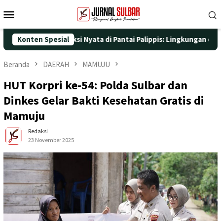
Loncat
Menu
ke
Mobile
konten
 dengan Aksi Nyata di Pantai Palippis: Lingkungan dan Kesehatan
Konten Spesial
Beranda
DAERAH
MAMUJU
HUT Korpri ke-54: Polda Sulbar dan
Dinkes Gelar Bakti Kesehatan Gratis di
Mamuju
Redaksi
23 November 2025