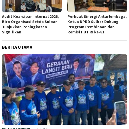
Audit Kearsipan Internal 2026,
Perkuat Sinergi Antarlembaga,
Biro Organisasi Setda Sulbar
Ketua DPRD Sulbar Dukung
Tunjukkan Peningkatan
Program Pembinaan dan
Signifikan
Remisi HUT RI ke-81
BERITA UTAMA
POLEWALI MANDAR
31 Juli 2026