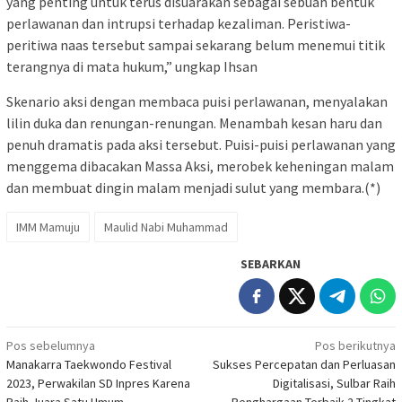
yang penting untuk terus disuarakan sebagai sebuah bentuk
perlawanan dan intrupsi terhadap kezaliman. Peristiwa-
peritiwa naas tersebut sampai sekarang belum menemui titik
terangnya di mata hukum,” ungkap Ihsan
Skenario aksi dengan membaca puisi perlawanan, menyalakan
lilin duka dan renungan-renungan. Menambah kesan haru dan
penuh dramatis pada aksi tersebut. Puisi-puisi perlawanan yang
menggema dibacakan Massa Aksi, merobek keheningan malam
dan membuat dingin malam menjadi sulut yang membara.(*)
IMM Mamuju
Maulid Nabi Muhammad
SEBARKAN
Navigasi
Pos sebelumnya
Pos berikutnya
Manakarra Taekwondo Festival
Sukses Percepatan dan Perluasan
pos
2023, Perwakilan SD Inpres Karena
Digitalisasi, Sulbar Raih
Raih Juara Satu Umum
Penghargaan Terbaik 2 Tingkat