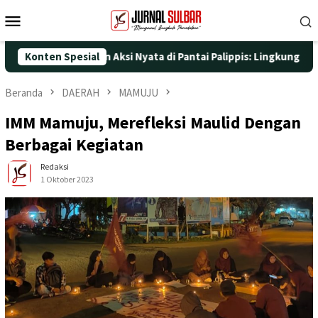
Loncat
Menu
ke
Mobile
konten
e-25 dengan Aksi Nyata di Pantai Palippis: Lingkungan dan Keseh
Konten Spesial
Beranda
DAERAH
MAMUJU
IMM Mamuju, Merefleksi Maulid Dengan
Berbagai Kegiatan
Redaksi
1 Oktober 2023