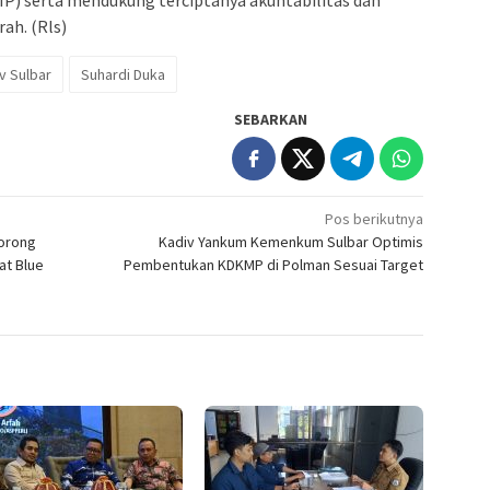
IP) serta mendukung terciptanya akuntabilitas dan
ah. (Rls)
 Sulbar
Suhardi Duka
SEBARKAN
Pos berikutnya
orong
Kadiv Yankum Kemenkum Sulbar Optimis
at Blue
Pembentukan KDKMP di Polman Sesuai Target