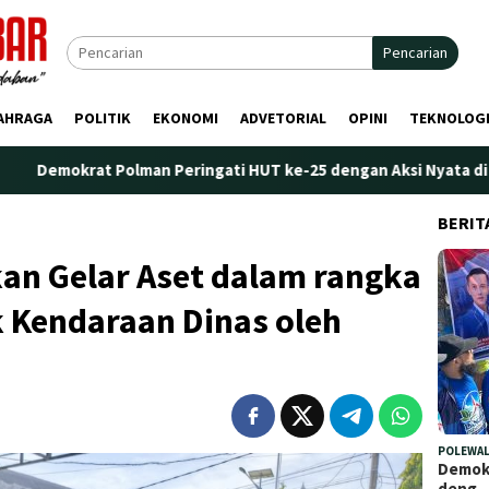
Pencarian
AHRAGA
POLITIK
EKONOMI
ADVETORIAL
OPINI
TEKNOLOG
at Polman Peringati HUT ke-25 dengan Aksi Nyata di Pantai Palip
BERIT
an Gelar Aset dalam rangka
k Kendaraan Dinas oleh
POLEWAL
Demokr
deng