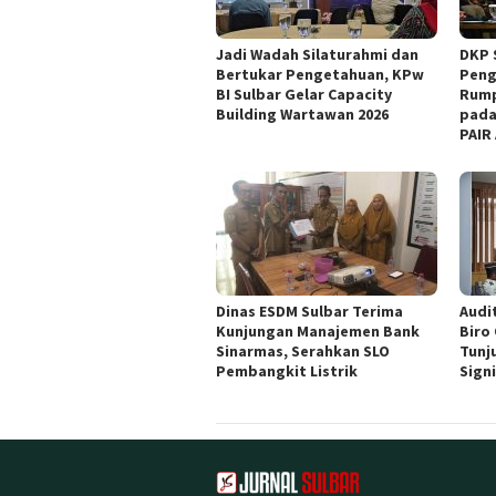
Jadi Wadah Silaturahmi dan
DKP 
Bertukar Pengetahuan, KPw
Peng
BI Sulbar Gelar Capacity
Rump
Building Wartawan 2026
pada
PAIR
Dinas ESDM Sulbar Terima
Audit
Kunjungan Manajemen Bank
Biro
Sinarmas, Serahkan SLO
Tunj
Pembangkit Listrik
Sign