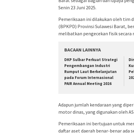
Barat sebagai bagian dari upaya pen
Senin 23 Juni 2025.
Pemeriksaan ini dilakukan oleh tim
(BPKPD) Provinsi Sulawesi Barat, b
melibatkan pengecekan fisik secara 
BACAAN LAINNYA
DKP Sulbar Perkuat Strategi
Di
Pengembangan Industri
Ku
Rumput Laut Berkelanjutan
Pe
pada Forum Internasional
20
PAIR Annual Meeting 2026
Adapun jumlah kendaraan yang diperiks
motor dinas, yang digunakan oleh ASN
Pemeriksaan ini bertujuan untuk me
daftar aset daerah benar-benar ada se