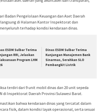
gelolaan aset daerah yang akuntabel dan transparan,
 dari Badan Pengelolaan Keuangan dan Aset Daerah
erlangsung di Halaman Kantor Inspektorat dan
menyeluruh terhadap kondisi kendaraan dinas.
nas ESDM Sulbar Terima
Dinas ESDM Sulbar Terima
njungan RRI, Jelaskan
Kunjungan Manajemen Bank
laksanaan Program LHM
Sinarmas, Serahkan SLO
26
Pembangkit Listrik
a terdiri dari 9 unit mobil dinas dan 20 unit sepeda
 di Inspektorat Daerah Provinsi Sulawesi Barat.
mastikan bahwa kendaraan dinas yang tercatat dalam
cara fisik, dalam kondisi layak operasional, serta sesuai