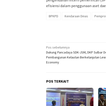
pengendalian intern pemerintah (SP
efisiensi dalam penggunaan aset daer
BPKPD
Kendaraan Dinas
Pemprov
Navigasi
Pos sebelumnya
Dukung Pancadaya SDK-JSM, DKP Sulbar D
pos
Pembangunan Kelautan Berkelanjutan Lew
Economy
POS TERKAIT