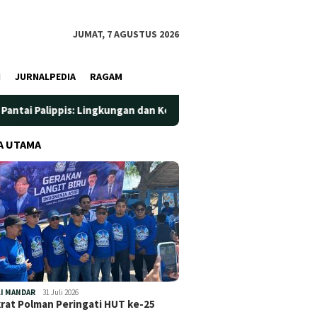
JUMAT, 7 AGUSTUS 2026
I
JURNALPEDIA
RAGAM
pis: Lingkungan dan Kesehatan Jadi Prioritas
Jadi Wadah
A UTAMA
I MANDAR
31 Juli 2026
at Polman Peringati HUT ke-25
…