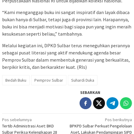
Perpustakaan Nasional RI untuk dijadikan koleksi nasional.
“Kami menganggap buku ini sangat inspiratif dan layak dibaca
bukan hanya di Sulbar, tetapi juga di provinsi lain. Harapannya,
buku ini bisa menjadi motivasi bagi siapa pun yang ingin meraih
kesuksesan seperti beliau,” tambahnya.
Melalui kegiatan ini, DPKD Sulbar terus meneguhkan perannya
sebagai pusat literasi yang aktif mendukung agenda besar
Pemprov Sulbar dalam membentuk generasi yang berkualitas,
berpikir kritis, dan berkarakter kuat. (Rls)
Bedah Buku
Pemprov Sulbar
Suhardi Duka
SEBARKAN
Navigasi
Pos sebelumnya
Pos berikutnya
Tertib Administrasi Aset: BKD
BPKPD Sulbar Perkuat Pengelolaan
pos
Sulbar Periksa Kelengkapan 28
Aset, Lakukan Pendampingan SIPD