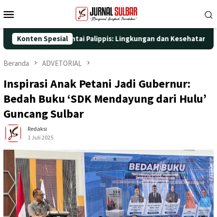
Loncat
Menu
ke
Mobile
konten
yata di Pantai Palippis: Lingkungan dan Kesehatan Jadi Priorit
Konten Spesial
Beranda
ADVETORIAL
Inspirasi Anak Petani Jadi Gubernur:
Bedah Buku ‘SDK Mendayung dari Hulu’
Guncang Sulbar
Redaksi
1 Juli 2025