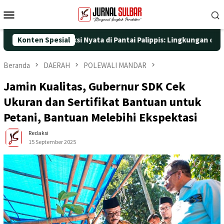
Loncat
Menu
ke
Mobile
konten
 dengan Aksi Nyata di Pantai Palippis: Lingkungan dan Kesehatan
Konten Spesial
Beranda
DAERAH
POLEWALI MANDAR
Jamin Kualitas, Gubernur SDK Cek
Ukuran dan Sertifikat Bantuan untuk
Petani, Bantuan Melebihi Ekspektasi
Redaksi
15 September 2025