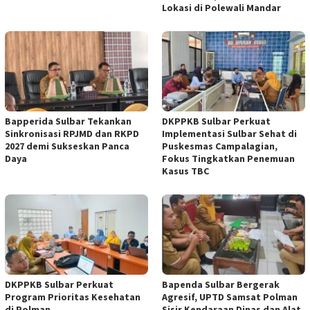
Lokasi di Polewali Mandar
Bapperida Sulbar Tekankan
DKPPKB Sulbar Perkuat
Sinkronisasi RPJMD dan RKPD
Implementasi Sulbar Sehat di
2027 demi Sukseskan Panca
Puskesmas Campalagian,
Daya
Fokus Tingkatkan Penemuan
Kasus TBC
DKPPKB Sulbar Perkuat
Bapenda Sulbar Bergerak
Program Prioritas Kesehatan
Agresif, UPTD Samsat Polman
di Polman
Sisir Kendaraan Dinas dan Alat