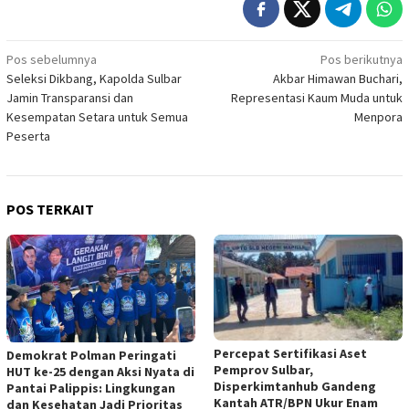
Navigasi
Pos sebelumnya
Pos berikutnya
Seleksi Dikbang, Kapolda Sulbar
Akbar Himawan Buchari,
pos
Jamin Transparansi dan
Representasi Kaum Muda untuk
Kesempatan Setara untuk Semua
Menpora
Peserta
POS TERKAIT
Percepat Sertifikasi Aset
Demokrat Polman Peringati
Pemprov Sulbar,
HUT ke-25 dengan Aksi Nyata di
Disperkimtanhub Gandeng
Pantai Palippis: Lingkungan
Kantah ATR/BPN Ukur Enam
dan Kesehatan Jadi Prioritas