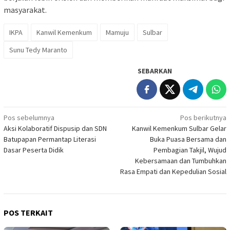
masyarakat.
IKPA
Kanwil Kemenkum
Mamuju
Sulbar
Sunu Tedy Maranto
SEBARKAN
Navigasi
Pos sebelumnya
Pos berikutnya
Aksi Kolaboratif Dispusip dan SDN
Kanwil Kemenkum Sulbar Gelar
pos
Batupapan Permantap Literasi
Buka Puasa Bersama dan
Dasar Peserta Didik
Pembagian Takjil, Wujud
Kebersamaan dan Tumbuhkan
Rasa Empati dan Kepedulian Sosial
POS TERKAIT