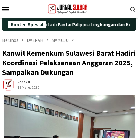
Loncat
Menu
ke
Mobile
konten
an Aksi Nyata di Pantai Palippis: Lingkungan dan Kesehatan Jadi
Konten Spesial
Beranda
DAERAH
MAMUJU
Kanwil Kemenkum Sulawesi Barat Hadiri
Koordinasi Pelaksanaan Anggaran 2025,
Sampaikan Dukungan
Redaksi
19 Maret 2025