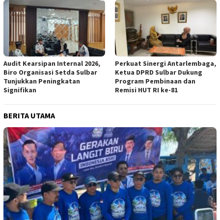
Audit Kearsipan Internal 2026,
Perkuat Sinergi Antarlembaga,
Biro Organisasi Setda Sulbar
Ketua DPRD Sulbar Dukung
Tunjukkan Peningkatan
Program Pembinaan dan
Signifikan
Remisi HUT RI ke-81
BERITA UTAMA