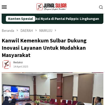
Loncat
Menu
ke
Mobile
konten
-25 dengan Aksi Nyata di Pantai Palippis: Lingkungan dan Keseha
Konten Spesial
Beranda
DAERAH
MAMUJU
Kanwil Kemenkum Sulbar Dukung
Inovasi Layanan Untuk Mudahkan
Masyarakat
Redaksi
14 April 2025