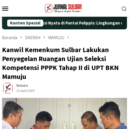
Loncat
Menu
ke
Mobile
konten
 dengan Aksi Nyata di Pantai Palippis: Lingkungan dan Kesehatan
Konten Spesial
Beranda
DAERAH
MAMUJU
Kanwil Kemenkum Sulbar Lakukan
Penyegelan Ruangan Ujian Seleksi
Kompetensi PPPK Tahap II di UPT BKN
Mamuju
Redaksi
22 April 2025