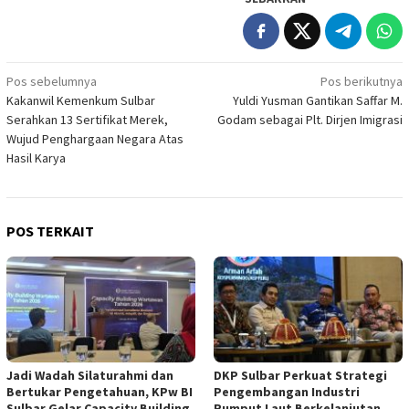
Navigasi
Pos sebelumnya
Pos berikutnya
Kakanwil Kemenkum Sulbar
Yuldi Yusman Gantikan Saffar M.
pos
Serahkan 13 Sertifikat Merek,
Godam sebagai Plt. Dirjen Imigrasi
Wujud Penghargaan Negara Atas
Hasil Karya
POS TERKAIT
Jadi Wadah Silaturahmi dan
DKP Sulbar Perkuat Strategi
Bertukar Pengetahuan, KPw BI
Pengembangan Industri
Sulbar Gelar Capacity Building
Rumput Laut Berkelanjutan