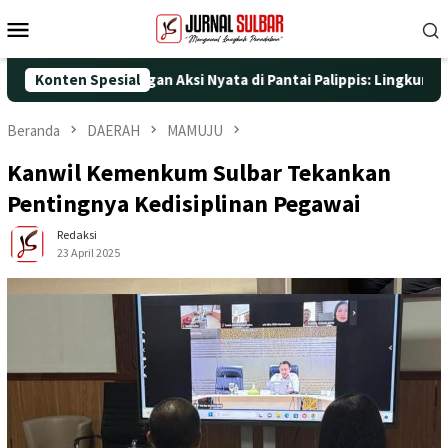
Loncat
Menu
ke
Mobile
konten
T ke-25 dengan Aksi Nyata di Pantai Palippis: Lingkungan dan Ke
Konten Spesial
Beranda
DAERAH
MAMUJU
Kanwil Kemenkum Sulbar Tekankan
Pentingnya Kedisiplinan Pegawai
Redaksi
23 April 2025