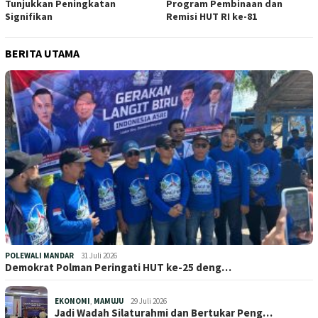
Tunjukkan Peningkatan
Program Pembinaan dan
Signifikan
Remisi HUT RI ke-81
BERITA UTAMA
POLEWALI MANDAR
31 Juli 2026
Demokrat Polman Peringati HUT ke-25 deng…
EKONOMI
,
MAMUJU
29 Juli 2026
Jadi Wadah Silaturahmi dan Bertukar Peng…