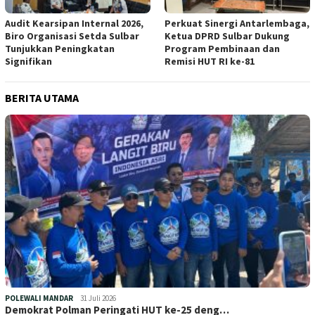
Audit Kearsipan Internal 2026,
Perkuat Sinergi Antarlembaga,
Biro Organisasi Setda Sulbar
Ketua DPRD Sulbar Dukung
Tunjukkan Peningkatan
Program Pembinaan dan
Signifikan
Remisi HUT RI ke-81
BERITA UTAMA
POLEWALI MANDAR
31 Juli 2026
Demokrat Polman Peringati HUT ke-25 deng…