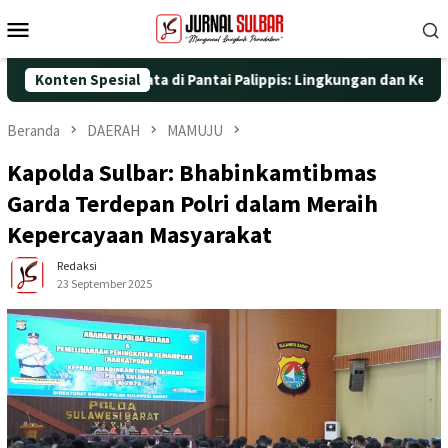
Loncat
Menu
ke
Mobile
konten
n Aksi Nyata di Pantai Palippis: Lingkungan dan Kesehatan Jadi 
Konten Spesial
Beranda
DAERAH
MAMUJU
Kapolda Sulbar: Bhabinkamtibmas
Garda Terdepan Polri dalam Meraih
Kepercayaan Masyarakat
Redaksi
23 September 2025