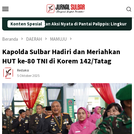
Loncat
Menu
ke
Mobile
konten
 ke-25 dengan Aksi Nyata di Pantai Palippis: Lingkungan dan Kes
Konten Spesial
Beranda
DAERAH
MAMUJU
Kapolda Sulbar Hadiri dan Meriahkan
HUT ke-80 TNI di Korem 142/Tatag
Redaksi
5 Oktober 2025