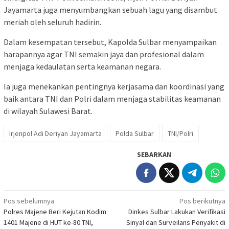
Jayamarta juga menyumbangkan sebuah lagu yang disambut
meriah oleh seluruh hadirin.
Dalam kesempatan tersebut, Kapolda Sulbar menyampaikan
harapannya agar TNI semakin jaya dan profesional dalam
menjaga kedaulatan serta keamanan negara.
Ia juga menekankan pentingnya kerjasama dan koordinasi yang
baik antara TNI dan Polri dalam menjaga stabilitas keamanan
di wilayah Sulawesi Barat.
Irjenpol Adi Deriyan Jayamarta
Polda Sulbar
TNI/Polri
SEBARKAN
Navigasi
Pos sebelumnya
Pos berikutnya
Polres Majene Beri Kejutan Kodim
Dinkes Sulbar Lakukan Verifikasi
pos
1401 Majene di HUT ke-80 TNI,
Sinyal dan Surveilans Penyakit di