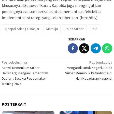
khususnya di Sulawesi Barat. Kapolda juga mengingatkan
pentingnya evaluasi berkala untuk memantau efektivitas
implementasi strategi yang telah diberikan. (hms/dhy)
Irjenpol Adang Ginanjar
Mamuju
Polda Sulbar
Polri
SEBARKAN
Navigasi
Pos sebelumnya
Pos berikutnya
Kanwil Kemenkum Sulbar
Mengabdi untuk Negeri, Polda
pos
Bersinergi dengan Pemerintah
Sulbar Memupuk Patriotisme di
Daerah : Seleksi Peacemaker
Hari Kesadaran Nasional
Training 2025
POS TERKAIT