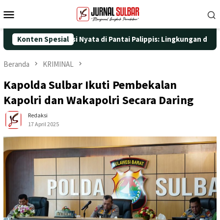
Loncat
Menu
ke
Mobile
konten
engan Aksi Nyata di Pantai Palippis: Lingkungan dan Kesehatan J
Konten Spesial
Beranda
KRIMINAL
Kapolda Sulbar Ikuti Pembekalan
Kapolri dan Wakapolri Secara Daring
Redaksi
17 April 2025