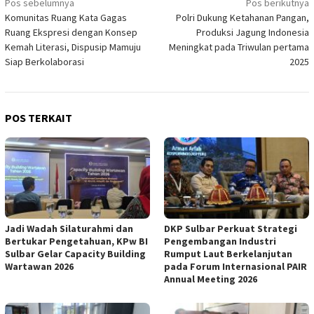
Navigasi
Pos sebelumnya
Pos berikutnya
Komunitas Ruang Kata Gagas
Polri Dukung Ketahanan Pangan,
pos
Ruang Ekspresi dengan Konsep
Produksi Jagung Indonesia
Kemah Literasi, Dispusip Mamuju
Meningkat pada Triwulan pertama
Siap Berkolaborasi
2025
POS TERKAIT
Jadi Wadah Silaturahmi dan
DKP Sulbar Perkuat Strategi
Bertukar Pengetahuan, KPw BI
Pengembangan Industri
Sulbar Gelar Capacity Building
Rumput Laut Berkelanjutan
Wartawan 2026
pada Forum Internasional PAIR
Annual Meeting 2026