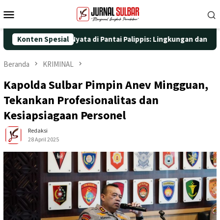
Loncat
Menu
ke
Mobile
konten
gan Aksi Nyata di Pantai Palippis: Lingkungan dan Kesehatan Jad
Konten Spesial
Beranda
KRIMINAL
Kapolda Sulbar Pimpin Anev Mingguan,
Tekankan Profesionalitas dan
Kesiapsiagaan Personel
Redaksi
28 April 2025