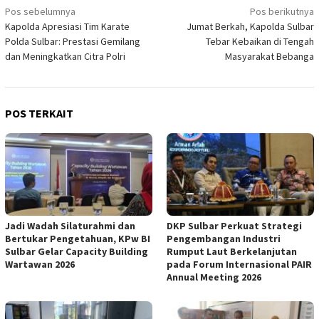
Navigasi
Pos sebelumnya
Pos berikutnya
Kapolda Apresiasi Tim Karate
Jumat Berkah, Kapolda Sulbar
pos
Polda Sulbar: Prestasi Gemilang
Tebar Kebaikan di Tengah
dan Meningkatkan Citra Polri
Masyarakat Bebanga
POS TERKAIT
Jadi Wadah Silaturahmi dan
DKP Sulbar Perkuat Strategi
Bertukar Pengetahuan, KPw BI
Pengembangan Industri
Sulbar Gelar Capacity Building
Rumput Laut Berkelanjutan
Wartawan 2026
pada Forum Internasional PAIR
Annual Meeting 2026