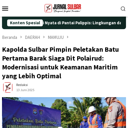
Loncat
Menu
ke
Mobile
konten
dengan Aksi Nyata di Pantai Palippis: Lingkungan dan Kesehatan 
Konten Spesial
Beranda
DAERAH
MAMUJU
Kapolda Sulbar Pimpin Peletakan Batu
Pertama Barak Siaga Dit Polairud:
Modernisasi untuk Keamanan Maritim
yang Lebih Optimal
Redaksi
13 Juni 2025