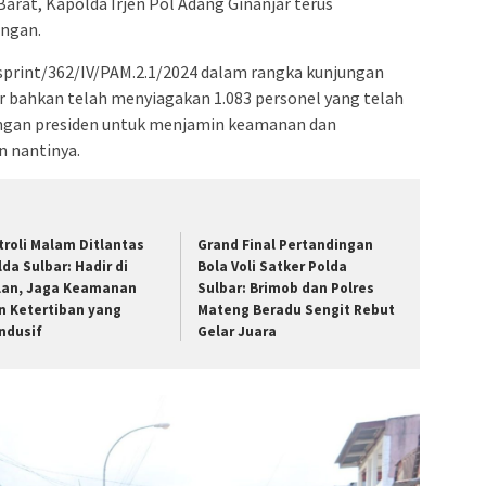
Barat, Kapolda Irjen Pol Adang Ginanjar terus
angan.
sprint/362/IV/PAM.2.1/2024 dalam rangka kunjungan
ar bahkan telah menyiagakan 1.083 personel yang telah
ngan presiden untuk menjamin keamanan dan
n nantinya.
troli Malam Ditlantas
Grand Final Pertandingan
lda Sulbar: Hadir di
Bola Voli Satker Polda
lan, Jaga Keamanan
Sulbar: Brimob dan Polres
n Ketertiban yang
Mateng Beradu Sengit Rebut
ndusif
Gelar Juara