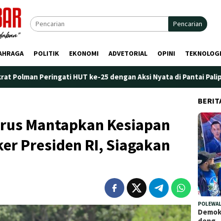
Pencarian
AHRAGA
POLITIK
EKONOMI
ADVETORIAL
OPINI
TEKNOLOG
ngati HUT ke-25 dengan Aksi Nyata di Pantai Palippis: Lingkunga
BERIT
erus Mantapkan Kesiapan
r Presiden RI, Siagakan
POLEWAL
Demokr
deng