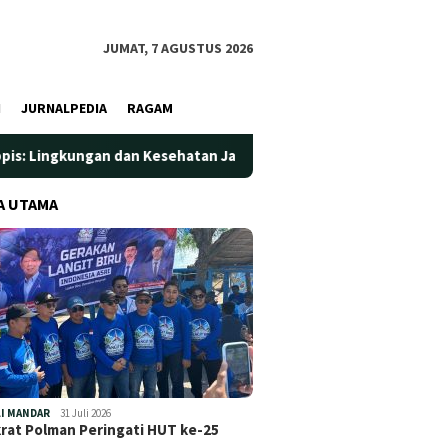
JUMAT, 7 AGUSTUS 2026
I
JURNALPEDIA
RAGAM
n dan Kesehatan Jadi Prioritas
Jadi Wadah Silaturahmi d
A UTAMA
I MANDAR
31 Juli 2026
at Polman Peringati HUT ke-25
…