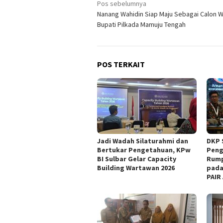
Navigasi
Pos sebelumnya
Nanang Wahidin Siap Maju Sebagai Calon W
pos
Bupati Pilkada Mamuju Tengah
POS TERKAIT
Jadi Wadah Silaturahmi dan
DKP 
Bertukar Pengetahuan, KPw
Peng
BI Sulbar Gelar Capacity
Rump
Building Wartawan 2026
pada
PAIR