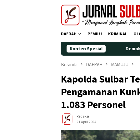
Loncat
ke
konten
DAERAH
PEMILU
KRIMINAL
OL
Konten Spesial
Demokrat Polman Peri
Beranda
DAERAH
MAMUJU
Kapolda Sulbar T
Pengamanan Kunke
1.083 Personel
Redaksi
21 April 2024