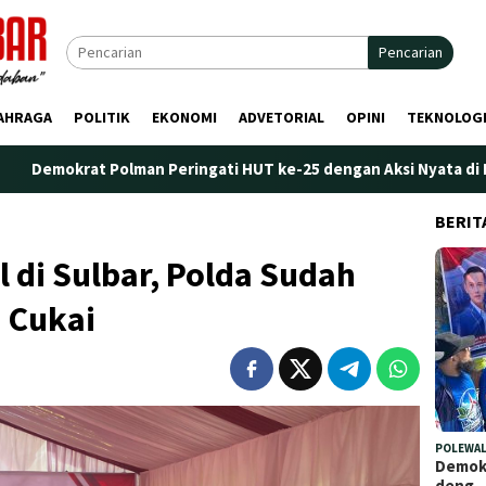
Pencarian
AHRAGA
POLITIK
EKONOMI
ADVETORIAL
OPINI
TEKNOLOG
olman Peringati HUT ke-25 dengan Aksi Nyata di Pantai Palippis
BERIT
l di Sulbar, Polda Sudah
 Cukai
POLEWAL
Demokr
deng