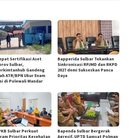
epat Sertifikasi Aset
Bapperida Sulbar Tekankan
rov Sulbar,
Sinkronisasi RPJMD dan RKPD
erkimtanhub Gandeng
2027 demi Sukseskan Panca
ah ATR/BPN Ukur Enam
Daya
si di Polewali Mandar
KB Sulbar Perkuat
Bapenda Sulbar Bergerak
ram Prioritas Kesehatan
Agresif, UPTD Samsat Polman