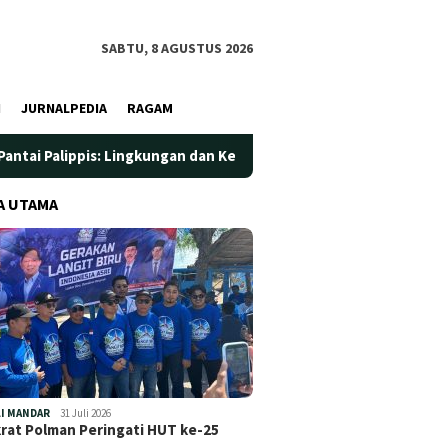
SABTU, 8 AGUSTUS 2026
I
JURNALPEDIA
RAGAM
: Lingkungan dan Kesehatan Jadi Prioritas
Jadi Wadah Sil
A UTAMA
I MANDAR
31 Juli 2026
at Polman Peringati HUT ke-25
…