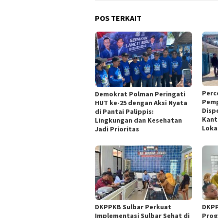
POS TERKAIT
Perc
Demokrat Polman Peringati
Pemp
HUT ke-25 dengan Aksi Nyata
Disp
di Pantai Palippis:
Kant
Lingkungan dan Kesehatan
Loka
Jadi Prioritas
DKPPKB Sulbar Perkuat
DKPP
Implementasi Sulbar Sehat di
Prog