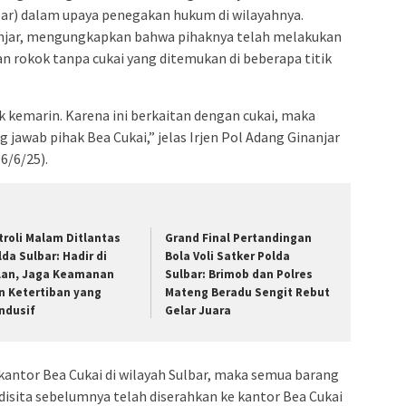
bar) dalam upaya penegakan hukum di wilayahnya.
nanjar, mengungkapkan bahwa pihaknya telah melakukan
an rokok tanpa cukai yang ditemukan di beberapa titik
ak kemarin. Karena ini berkaitan dengan cukai, maka
wab pihak Bea Cukai,” jelas Irjen Pol Adang Ginanjar
6/6/25).
troli Malam Ditlantas
Grand Final Pertandingan
lda Sulbar: Hadir di
Bola Voli Satker Polda
lan, Jaga Keamanan
Sulbar: Brimob dan Polres
n Ketertiban yang
Mateng Beradu Sengit Rebut
ndusif
Gelar Juara
antor Bea Cukai di wilayah Sulbar, maka semua barang
h disita sebelumnya telah diserahkan ke kantor Bea Cukai