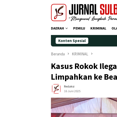
Loncat
ke
konten
DAERAH
PEMILU
KRIMINAL
OL
Konten Spesial
Demokrat P
Beranda
KRIMINAL
Kasus Rokok Ilega
Limpahkan ke Bea
Redaksi
16 Juni 2025