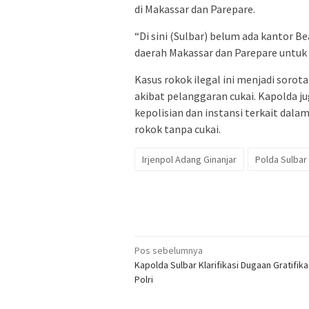
di Makassar dan Parepare.
“Di sini (Sulbar) belum ada kantor Be
daerah Makassar dan Parepare untuk d
Kasus rokok ilegal ini menjadi soro
akibat pelanggaran cukai. Kapolda j
kepolisian dan instansi terkait dal
rokok tanpa cukai.
Irjenpol Adang Ginanjar
Polda Sulbar
Navigasi
Pos sebelumnya
Kapolda Sulbar Klarifikasi Dugaan Gratifika
pos
Polri