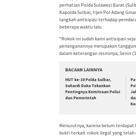
perhatian Polda Sulawesi Barat (Sul
Kapolda Sulbar, Irjen Pol Adang Gi
langkah antisipasi terhadap peredar
beberapa waktu lalu.
“Rokok ini sudah kami antisipasi sej
penanganannya merupakan tanggung ja
dalam keterangan resminya, Senin (1
BACAAN LAINNYA
HUT ke-10 Polda Sulbar,
Pa
Suhardi Duka Tekankan
Po
Pentingnya Kemitraan Polisi
Ja
dan Pemerintah
da
Ko
Menurutnya, karena belum terdapat k
bukti terkait rokok ilegal yang tela