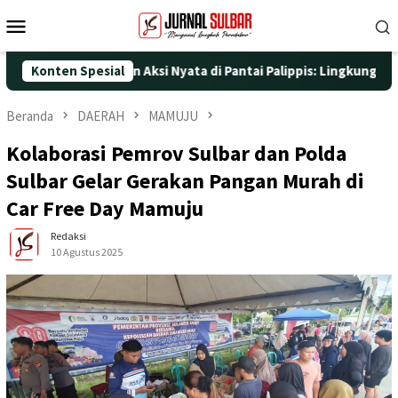
Loncat
Menu
ke
Mobile
konten
ke-25 dengan Aksi Nyata di Pantai Palippis: Lingkungan dan Kese
Konten Spesial
Beranda
DAERAH
MAMUJU
Kolaborasi Pemrov Sulbar dan Polda
Sulbar Gelar Gerakan Pangan Murah di
Car Free Day Mamuju
Redaksi
10 Agustus 2025