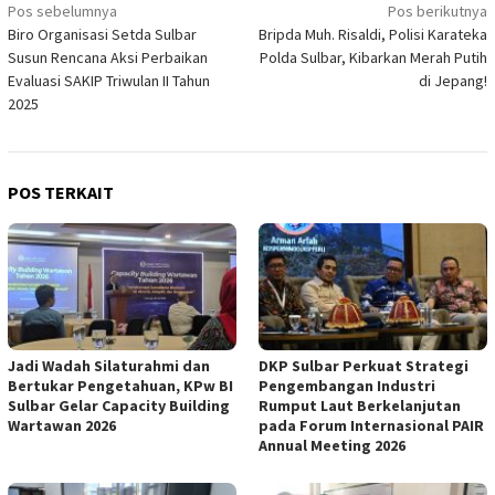
Navigasi
Pos sebelumnya
Pos berikutnya
Biro Organisasi Setda Sulbar
Bripda Muh. Risaldi, Polisi Karateka
pos
Susun Rencana Aksi Perbaikan
Polda Sulbar, Kibarkan Merah Putih
Evaluasi SAKIP Triwulan II Tahun
di Jepang!
2025
POS TERKAIT
Jadi Wadah Silaturahmi dan
DKP Sulbar Perkuat Strategi
Bertukar Pengetahuan, KPw BI
Pengembangan Industri
Sulbar Gelar Capacity Building
Rumput Laut Berkelanjutan
Wartawan 2026
pada Forum Internasional PAIR
Annual Meeting 2026