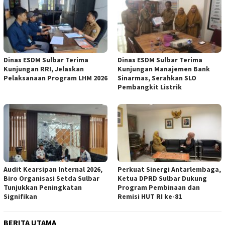
Dinas ESDM Sulbar Terima
Dinas ESDM Sulbar Terima
Kunjungan RRI, Jelaskan
Kunjungan Manajemen Bank
Pelaksanaan Program LHM 2026
Sinarmas, Serahkan SLO
Pembangkit Listrik
Audit Kearsipan Internal 2026,
Perkuat Sinergi Antarlembaga,
Biro Organisasi Setda Sulbar
Ketua DPRD Sulbar Dukung
Tunjukkan Peningkatan
Program Pembinaan dan
Signifikan
Remisi HUT RI ke-81
BERITA UTAMA