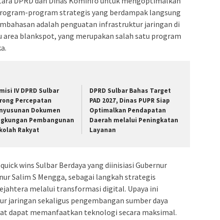
tara DPRD dan Dinas Kominfo untuk mengoptimalkan
program-program strategis yang berdampak langsung
embahasan adalah penguatan infrastruktur jaringan di
au area blankspot, yang merupakan salah satu program
a.
misi IV DPRD Sulbar
DPRD Sulbar Bahas Target
rong Percepatan
PAD 2027, Dinas PUPR Siap
nyusunan Dokumen
Optimalkan Pendapatan
ngkungan Pembangunan
Daerah melalui Peningkatan
kolah Rakyat
Layanan
quick wins Sulbar Berdaya yang diinisiasi Gubernur
rnur Salim S Mengga, sebagai langkah strategis
ahtera melalui transformasi digital. Upaya ini
r jaringan sekaligus pengembangan sumber daya
kat dapat memanfaatkan teknologi secara maksimal.