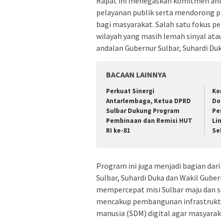
Rapat ini menegaskan komitmen an
pelayanan publik serta mendorong 
bagi masyarakat. Salah satu fokus p
wilayah yang masih lemah sinyal at
andalan Gubernur Sulbar, Suhardi Duk
BACAAN LAINNYA
Perkuat Sinergi
Ko
Antarlembaga, Ketua DPRD
Do
Sulbar Dukung Program
Pe
Pembinaan dan Remisi HUT
Li
RI ke-81
Se
Program ini juga menjadi bagian dari 
Sulbar, Suhardi Duka dan Wakil Gube
mempercepat misi Sulbar maju dan sej
mencakup pembangunan infrastruktu
manusia (SDM) digital agar masyara