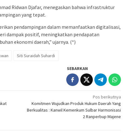
mmad Ridwan Djafar, menegaskan bahwa infrastruktur
dampingan yang tepat.
diberikan pendampingan dalam memanfaatkan digitalisasi,
eri dampak positif, meningkatkan pendapatan
han ekonomi daerah,” ujarnya. (*)
kwan
Siti Suraidah Suhardi
SEBARKAN
Pos berikutnya
akat
Komitmen Wujudkan Produk Hukum Daerah Yang
Berkualitas : Kanwil Kemenkum Sulbar Harmonisasi
2 Ranperbup Majene