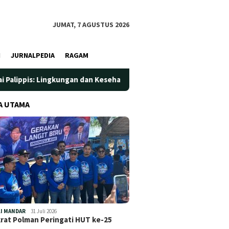
JUMAT, 7 AGUSTUS 2026
I
JURNALPEDIA
RAGAM
ngkungan dan Kesehatan Jadi Prioritas
Jadi Wadah Silatu
A UTAMA
I MANDAR
31 Juli 2026
at Polman Peringati HUT ke-25
…