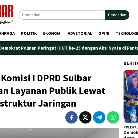
Pencarian
AHRAGA
POLITIK
EKONOMI
ADVETORIAL
OPINI
TEKNOLOG
an Peringati HUT ke-25 dengan Aksi Nyata di Pantai Palippis: Li
BERIT
Komisi I DPRD Sulbar
an Layanan Publik Lewat
astruktur Jaringan
POLEWAL
Demokr
deng