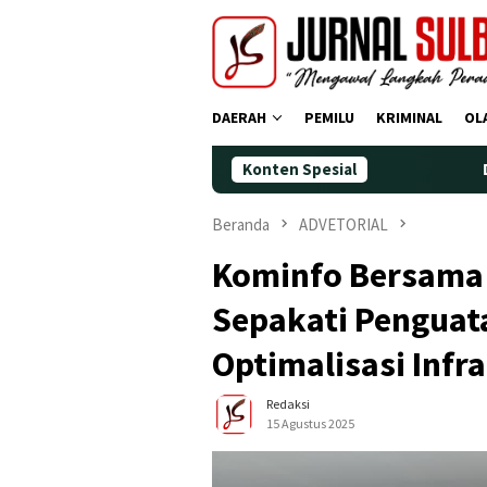
Loncat
ke
konten
DAERAH
PEMILU
KRIMINAL
OL
Konten Spesial
Demokrat Polm
Beranda
ADVETORIAL
Kominfo Bersama 
Sepakati Penguat
Optimalisasi Infr
Redaksi
15 Agustus 2025