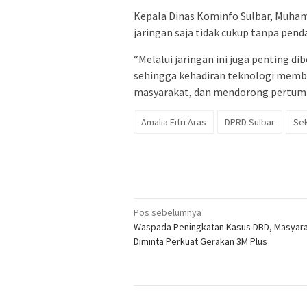
Kepala Dinas Kominfo Sulbar, Muha
jaringan saja tidak cukup tanpa pen
“Melalui jaringan ini juga penting 
sehingga kehadiran teknologi memb
masyarakat, dan mendorong pertumbu
Amalia Fitri Aras
DPRD Sulbar
Se
Navigasi
Pos sebelumnya
Waspada Peningkatan Kasus DBD, Masyar
pos
Diminta Perkuat Gerakan 3M Plus