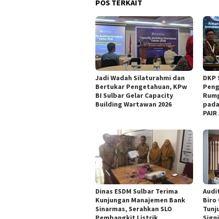
POS TERKAIT
Jadi Wadah Silaturahmi dan
DKP 
Bertukar Pengetahuan, KPw
Peng
BI Sulbar Gelar Capacity
Rump
Building Wartawan 2026
pada
PAIR
Dinas ESDM Sulbar Terima
Audit
Kunjungan Manajemen Bank
Biro
Sinarmas, Serahkan SLO
Tunj
Pembangkit Listrik
Sign