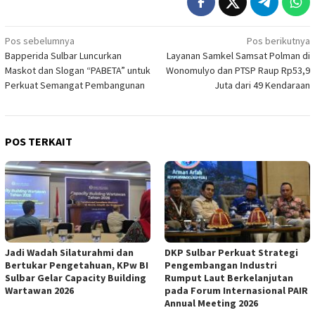
Navigasi
Pos sebelumnya
Pos berikutnya
Bapperida Sulbar Luncurkan
Layanan Samkel Samsat Polman di
pos
Maskot dan Slogan “PABETA” untuk
Wonomulyo dan PTSP Raup Rp53,9
Perkuat Semangat Pembangunan
Juta dari 49 Kendaraan
POS TERKAIT
Jadi Wadah Silaturahmi dan
DKP Sulbar Perkuat Strategi
Bertukar Pengetahuan, KPw BI
Pengembangan Industri
Sulbar Gelar Capacity Building
Rumput Laut Berkelanjutan
Wartawan 2026
pada Forum Internasional PAIR
Annual Meeting 2026