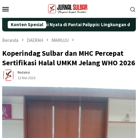
Loncat
Menu
ke
Mobile
konten
ngan Aksi Nyata di Pantai Palippis: Lingkungan dan Kesehatan Ja
Konten Spesial
Beranda
DAERAH
MAMUJU
Koperindag Sulbar dan MHC Percepat
Sertifikasi Halal UMKM Jelang WHO 2026
Redaksi
12 Mei 2026