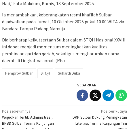
Haji,” kata Makdum, Kamis, 18 September 2025.
Ia menambahkan, keberangkatan resmi khafilah Sulbar
dijadwalkan pada Jumat, 10 Oktober 2025 pukul 10.00 WITA via
Bandara Tampa Padang Mamuju.
Dia berharap keikutsertaan Sulbar dalam STQH Nasional XXVIII
ini dapat menjadi momentum meningkatkan kualitas
pembinaan qari dan qariah, sekaligus mengharumkan nama
daerah di tingkat nasional. (Rls)
Pemprov Sulbar
STQH
Suhardi Duka
SEBARKAN
Navigasi
Pos sebelumnya
Pos berikutnya
Wujudkan Tertib Administrasi,
DKP Sulbar Dukung Peningkatan
pos
BPBD Sulbar Terima Kunjungan
Literasi, Terima Kunjungan Tim