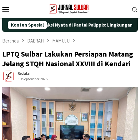
Loncat
Menu
ke
Mobile
konten
25 dengan Aksi Nyata di Pantai Palippis: Lingkungan dan Kesehat
Konten Spesial
Beranda
DAERAH
MAMUJU
LPTQ Sulbar Lakukan Persiapan Matang
Jelang STQH Nasional XXVIII di Kendari
Redaksi
18 September 2025