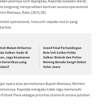
an jalannya sulit dijangkau, Kapolda Sulawesi Barat,
cara langsung menyerahkan bantuan sarana operasional
ten Mamasa, Rabu (20/5/26).
 mobil operasional, lima unit sepeda motor yang
tarlink.
troli Malam Ditlantas
Grand Final Pertandingan
lda Sulbar: Hadir di
Bola Voli Satker Polda
lan, Jaga Keamanan
Sulbar: Brimob dan Polres
n Ketertiban yang
Mateng Beradu Sengit Rebut
ndusif
Gelar Juara
anjut nyata atas permohonan Bupati Mamasa, Wellem
sebelumnya. Kapolda mengaku tidak ragu memenuhi
Polsek Pana sebagai prioritas utama di antara puluhan