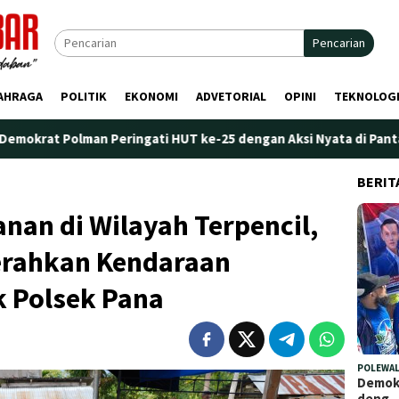
Pencarian
AHRAGA
POLITIK
EKONOMI
ADVETORIAL
OPINI
TEKNOLOG
 Peringati HUT ke-25 dengan Aksi Nyata di Pantai Palippis: Ling
BERIT
an di Wilayah Terpencil,
erahkan Kendaraan
k Polsek Pana
POLEWAL
Demokr
deng