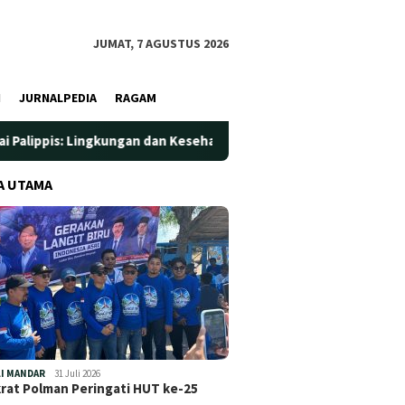
JUMAT, 7 AGUSTUS 2026
I
JURNALPEDIA
RAGAM
kungan dan Kesehatan Jadi Prioritas
Jadi Wadah Silatura
A UTAMA
I MANDAR
31 Juli 2026
at Polman Peringati HUT ke-25
…