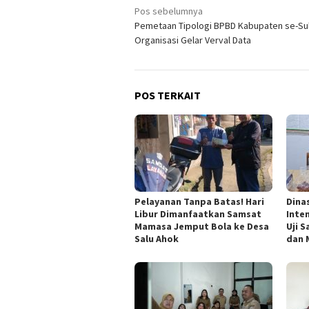
Navigasi
Pos sebelumnya
Pemetaan Tipologi BPBD Kabupaten se-Sul
pos
Organisasi Gelar Verval Data
POS TERKAIT
Pelayanan Tanpa Batas! Hari
Dina
Libur Dimanfaatkan Samsat
Inte
Mamasa Jemput Bola ke Desa
Uji 
Salu Ahok
dan 