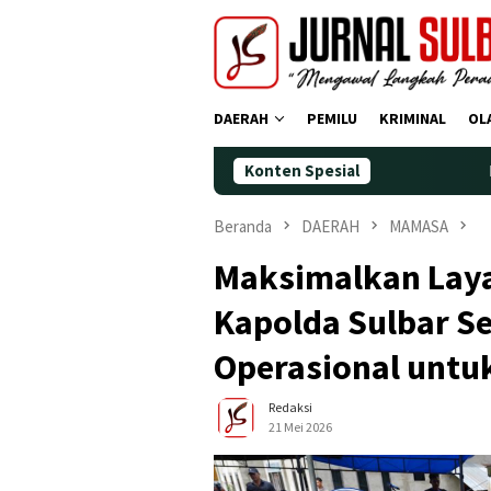
Loncat
ke
konten
DAERAH
PEMILU
KRIMINAL
OL
Konten Spesial
Demokrat Polman
Beranda
DAERAH
MAMASA
Maksimalkan Layan
Kapolda Sulbar S
Operasional untu
Redaksi
21 Mei 2026