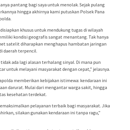
anya pantang bagi saya untuk menolak. Sejak pulang
kirkannya hingga akhirnya kami putuskan Polsek Pana
polda.
 disiapkan khusus untuk mendukung tugas di wilayah
miliki kondisi geografis sangat menantang. Tak hanya
rnet satelit diharapkan menghapus hambatan jaringan
i daerah terpencil.
tidak ada lagi alasan terhalang sinyal. Di mana pun
car untuk melayani masyarakat dengan cepat,” jelasnya.
 Kapolda memberikan kebijakan istimewa: kendaraan ini
an darurat. Mulai dari mengantar warga sakit, hingga
tas kesehatan terdekat.
 memaksimalkan pelayanan terbaik bagi masyarakat. Jika
hirkan, silakan gunakan kendaraan ini tanpa ragu,”