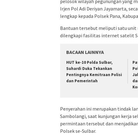
pelosok wilayah pegunungan yang med
Irjen Pol Adi Deriyan Jayamarta, se
lengkap kepada Polsek Pana, Kabupa
Bantuan tersebut meliputi satu unit
dilengkapi fasilitas internet satelit S
BACAAN LAINNYA
HUT ke-10 Polda Sulbar,
Pa
Suhardi Duka Tekankan
Po
Pentingnya Kemitraan Polisi
Ja
dan Pemerintah
da
Ko
Penyerahan ini merupakan tindak l
Sambolangi, saat kunjungan kerja 
permintaan tersebut dan menjadikan 
Polsek se-Sulbar.