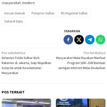
masyarakat modern.
Inovasi Daerah
Pemprov Sulbar
RS Regional Sulbar
Suhardi Duka
SEBARKAN
Navigasi
Pos sebelumnya
Pos berikutnya
Dirlantas Polda Sulbar Ikuti
Masyarakat Mulai Rasakan Manfaat
pos
Rakernis di Jakarta, Siap Wujudkan
Program SDK-JSM Bantuan
Astacita untuk Keselamatan
Jaringan Internet Mulai Disalurkan
Masyarakat
POS TERKAIT