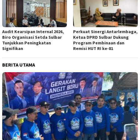
Audit Kearsipan Internal 2026,
Perkuat Sinergi Antarlembaga,
Biro Organisasi Setda Sulbar
Ketua DPRD Sulbar Dukung
Tunjukkan Peningkatan
Program Pembinaan dan
Signifikan
Remisi HUT RI ke-81
BERITA UTAMA