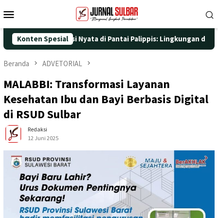
Loncat
Menu
ke
Mobile
konten
engan Aksi Nyata di Pantai Palippis: Lingkungan dan Kesehatan J
Konten Spesial
Beranda
ADVETORIAL
MALABBI: Transformasi Layanan
Kesehatan Ibu dan Bayi Berbasis Digital
di RSUD Sulbar
Redaksi
12 Juni 2025