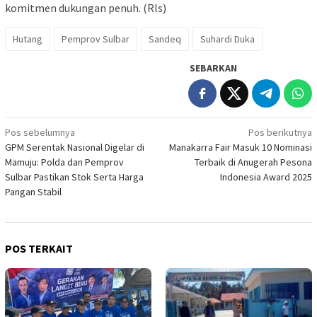
komitmen dukungan penuh. (Rls)
Hutang
Pemprov Sulbar
Sandeq
Suhardi Duka
SEBARKAN
Navigasi
Pos sebelumnya
Pos berikutnya
GPM Serentak Nasional Digelar di
Manakarra Fair Masuk 10 Nominasi
pos
Mamuju: Polda dan Pemprov
Terbaik di Anugerah Pesona
Sulbar Pastikan Stok Serta Harga
Indonesia Award 2025
Pangan Stabil
POS TERKAIT