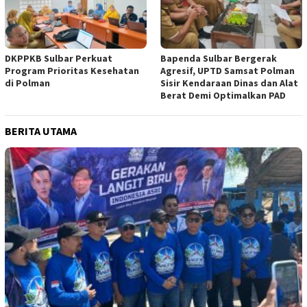
DKPPKB Sulbar Perkuat
Bapenda Sulbar Bergerak
Program Prioritas Kesehatan
Agresif, UPTD Samsat Polman
di Polman
Sisir Kendaraan Dinas dan Alat
Berat Demi Optimalkan PAD
BERITA UTAMA