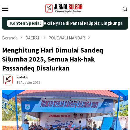
Loncat
Menu
ke
Mobile
konten
25 dengan Aksi Nyata di Pantai Palippis: Lingkungan dan Kesehat
Konten Spesial
Beranda
DAERAH
POLEWALI MANDAR
Menghitung Hari Dimulai Sandeq
Silumba 2025, Semua Hak-hak
Passandeq Disalurkan
Redaksi
15 Agustus 2025