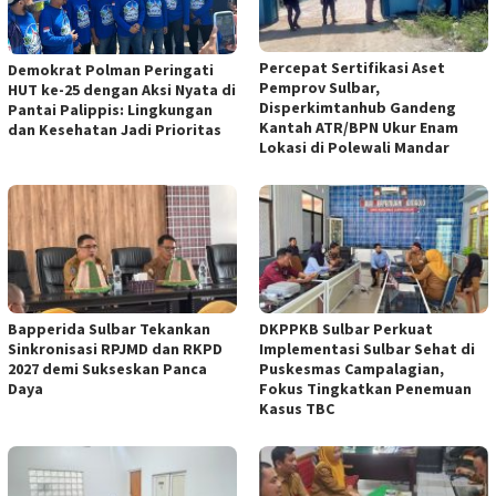
Percepat Sertifikasi Aset
Demokrat Polman Peringati
Pemprov Sulbar,
HUT ke-25 dengan Aksi Nyata di
Disperkimtanhub Gandeng
Pantai Palippis: Lingkungan
Kantah ATR/BPN Ukur Enam
dan Kesehatan Jadi Prioritas
Lokasi di Polewali Mandar
Bapperida Sulbar Tekankan
DKPPKB Sulbar Perkuat
Sinkronisasi RPJMD dan RKPD
Implementasi Sulbar Sehat di
2027 demi Sukseskan Panca
Puskesmas Campalagian,
Daya
Fokus Tingkatkan Penemuan
Kasus TBC