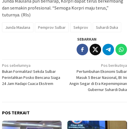
Junda Maulana pun berharap, Korpri dapat terus berkembang
dan semakin profesional. “Semoga Korpri maju terus,”
tuturnya. (Rls)
Junda Maulana
Pemprov Sulbar
Sekprov
Suhardi Duka
SEBARKAN
Navigasi
Pos sebelumnya
Pos berikutnya
Bukan Formalitas! Sekda Sulbar
Pertumbuhan Ekonomi Sulbar
pos
Perintahkan Posko Bencana Siaga
Masuk 5 Besar Nasional, BI: Ini
24 Jam Hadapi Cuaca Ekstrem
Angin Segar di Era Kepemimpinan
Gubernur Suhardi Duka
POS TERKAIT