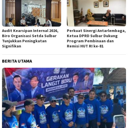
Audit Kearsipan Internal 2026,
Perkuat Sinergi Antarlembaga,
Biro Organisasi Setda Sulbar
Ketua DPRD Sulbar Dukung
Tunjukkan Peningkatan
Program Pembinaan dan
Signifikan
Remisi HUT RI ke-81
BERITA UTAMA