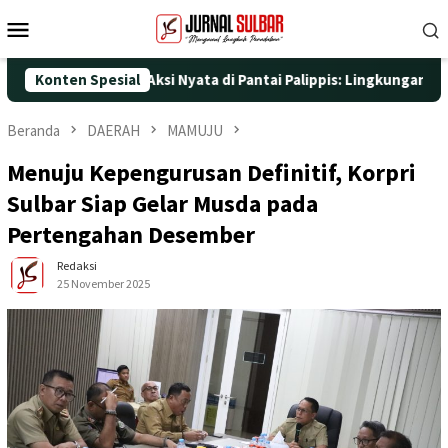
Loncat
Menu
ke
Mobile
konten
25 dengan Aksi Nyata di Pantai Palippis: Lingkungan dan Kesehat
Konten Spesial
Beranda
DAERAH
MAMUJU
Menuju Kepengurusan Definitif, Korpri
Sulbar Siap Gelar Musda pada
Pertengahan Desember
Redaksi
25 November 2025