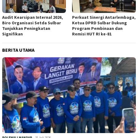
Audit Kearsipan Internal 2026,
Perkuat Sinergi Antarlembaga,
Biro Organisasi Setda Sulbar
Ketua DPRD Sulbar Dukung
Tunjukkan Peningkatan
Program Pembinaan dan
Signifikan
Remisi HUT RI ke-81
BERITA UTAMA
POLEWALI MANDAR
31 Juli 2026