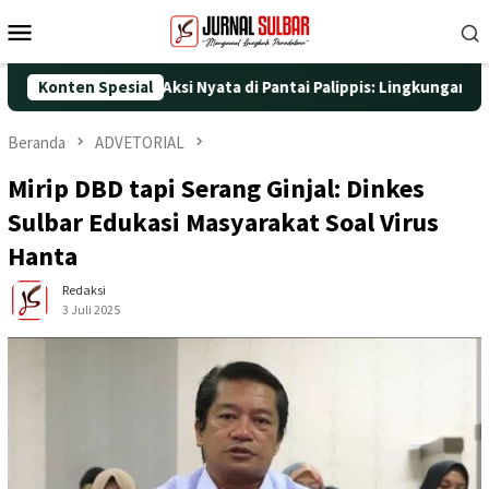
Loncat
Menu
ke
Mobile
konten
-25 dengan Aksi Nyata di Pantai Palippis: Lingkungan dan Keseha
Konten Spesial
Beranda
ADVETORIAL
Mirip DBD tapi Serang Ginjal: Dinkes
Sulbar Edukasi Masyarakat Soal Virus
Hanta
Redaksi
3 Juli 2025