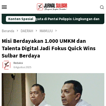
Loncat
Menu
ke
Mobile
konten
ngan Aksi Nyata di Pantai Palippis: Lingkungan dan Kesehatan Ja
Konten Spesial
Beranda
DAERAH
MAMUJU
Misi Berdayakan 1.000 UMKM dan
Talenta Digital Jadi Fokus Quick Wins
Sulbar Berdaya
Redaksi
6 Agustus 2025