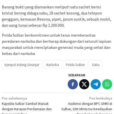
Barang bukti yang diamankan meliputi satu sachet berisi
kristal bening diduga sabu, 18 sachet kosong, dua telepon
genggam, kemasan Rexona, pipet, jarum suntik, sebuah mobil,
dan uang tunai sebesar Rp 1.200.000.
Polda Sulbar berkomitmen untuk terus memberantas
peredaran narkoba dan berharap dukungan dari seluruh lapisan
masyarakat untuk menciptakan generasi muda yang sehat dan
bebas dari narkoba.
Irjenpol Adang Ginanjar
Narkoba
Polda Sulbar
Sabu
SEBARKAN
Navigasi
Pos sebelumnya
Pos berikutnya
Kapolda Sulbar Sambut Waisak
Audiensi dengan BPC GMKI di
pos
dengan Harapan Perdamaian dan
Sulbar, SDK Minta Isu Kewilayahan