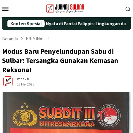
Loncat
Menu
ke
Mobile
konten
ngan Aksi Nyata di Pantai Palippis: Lingkungan dan Kesehatan Ja
Konten Spesial
Beranda
KRIMINAL
Modus Baru Penyelundupan Sabu di
Sulbar: Tersangka Gunakan Kemasan
Reksona!
Redaksi
12 Mei 2025