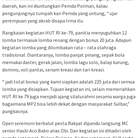
daerah, kan ini diuntungkan Pemda Polman, kalau
pengunjungnya tumpah kan Pemda yang untung, “ ujar
perempuan yang akrab disapa Irma itu.
Rangkaian kegiatan HUT RI ke-79, panitia menyuguhkan 12
lomba termasuk lomba renang dengan bonus 20 juta. Adapun
kegiatan lomba yang dilombakan rata – rata olahraga
tradisional. Diantaranya, lomba panjat pinang, sepak bola
memakai daster, gerak jalan, lomba lagu solo, balap karung,
domino, voli pantai, senam kreasi dan tari kreasi.
“ jadi total bonus yang kami siapkan adalah 225 juta dari semua
lomba yang disiapkan. Tujuan kegiatan ini, selain memeriahkan
HUT RI ke 79 juga menjadi ajang silaturahmi sesama warga juga
bagaimana MP2 bisa lebih dekat dengan masyarakat Sulbar,”
pungkasnya.
Open seremoni berbalut pesta Rakyat dipandu langsung MC
senior Hasbi Aco Babo alias Obi. Dan kegiatan ini dihadiri oleh
pemda setempat, Polres Polman, Kodim setempat, KUA serta