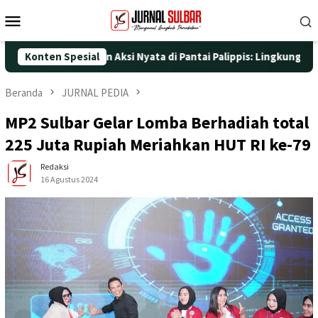
Loncat
Menu
ke
Mobile
konten
e-25 dengan Aksi Nyata di Pantai Palippis: Lingkungan dan Keseh
Konten Spesial
Beranda
JURNAL PEDIA
MP2 Sulbar Gelar Lomba Berhadiah total
225 Juta Rupiah Meriahkan HUT RI ke-79
Redaksi
16 Agustus 2024