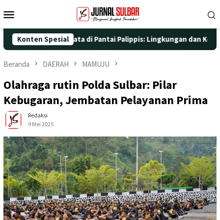
Loncat
Menu
ke
Mobile
konten
n Aksi Nyata di Pantai Palippis: Lingkungan dan Kesehatan Jadi 
Konten Spesial
Beranda
DAERAH
MAMUJU
Olahraga rutin Polda Sulbar: Pilar
Kebugaran, Jembatan Pelayanan Prima
Redaksi
9 Mei 2025