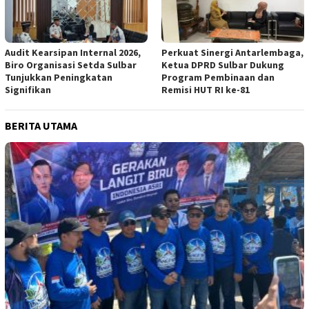
Audit Kearsipan Internal 2026,
Perkuat Sinergi Antarlembaga,
Biro Organisasi Setda Sulbar
Ketua DPRD Sulbar Dukung
Tunjukkan Peningkatan
Program Pembinaan dan
Signifikan
Remisi HUT RI ke-81
BERITA UTAMA