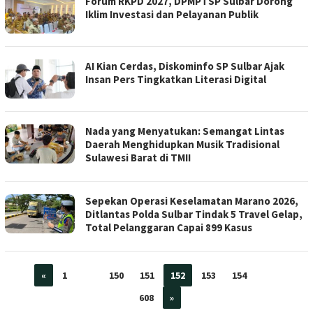
Forum RKPD 2027, DPMPTSP Sulbar Dorong
Iklim Investasi dan Pelayanan Publik
AI Kian Cerdas, Diskominfo SP Sulbar Ajak
Insan Pers Tingkatkan Literasi Digital
Nada yang Menyatukan: Semangat Lintas
Daerah Menghidupkan Musik Tradisional
Sulawesi Barat di TMII
Sepekan Operasi Keselamatan Marano 2026,
Ditlantas Polda Sulbar Tindak 5 Travel Gelap,
Total Pelanggaran Capai 899 Kasus
«
1
…
150
151
152
153
154
…
608
»