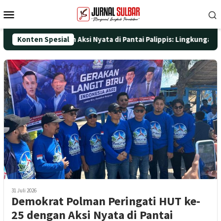
Loncat
Menu
ke
Mobile
konten
ke-25 dengan Aksi Nyata di Pantai Palippis: Lingkungan dan Kese
Konten Spesial
31 Juli 2026
Demokrat Polman Peringati HUT ke-
25 dengan Aksi Nyata di Pantai