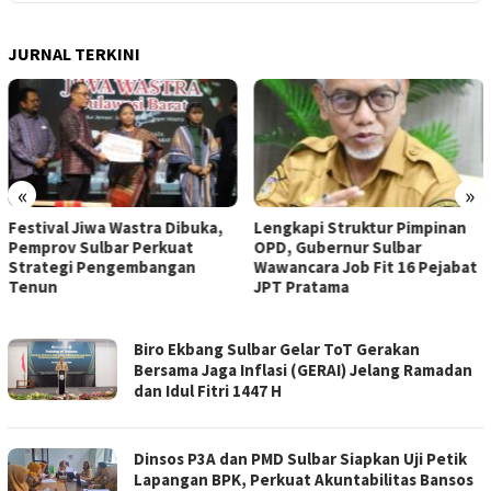
JURNAL TERKINI
«
»
Lengkapi Struktur Pimpinan
Awali Penghunian dengan
OPD, Gubernur Sulbar
Doa, Wagub Sulbar Resmi
Wawancara Job Fit 16 Pejabat
Tinggali Rujab Hasil Renovas
JPT Pratama
JURNAL
Biro Ekbang Sulbar Gelar ToT Gerakan
SULBAR
Bersama Jaga Inflasi (GERAI) Jelang Ramadan
dan Idul Fitri 1447 H
Dinsos P3A dan PMD Sulbar Siapkan Uji Petik
Lapangan BPK, Perkuat Akuntabilitas Bansos