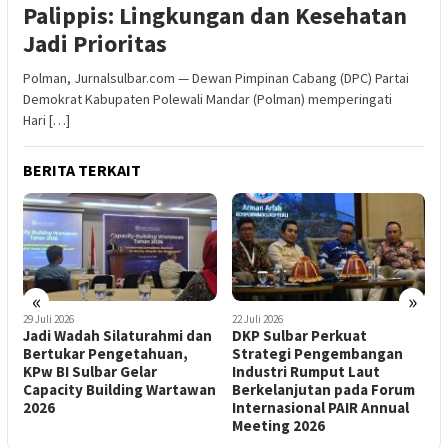
Palippis: Lingkungan dan Kesehatan
Jadi Prioritas
Polman, Jurnalsulbar.com — Dewan Pimpinan Cabang (DPC) Partai
Demokrat Kabupaten Polewali Mandar (Polman) memperingati
Hari […]
BERITA TERKAIT
«
»
22 Juli 2026
22 Juli 2026
 dan
DKP Sulbar Perkuat
Dinas ESDM Sulbar Terima
,
Strategi Pengembangan
Kunjungan RRI, Jelaskan
Industri Rumput Laut
Pelaksanaan Program LHM
tawan
Berkelanjutan pada Forum
2026
Internasional PAIR Annual
Meeting 2026