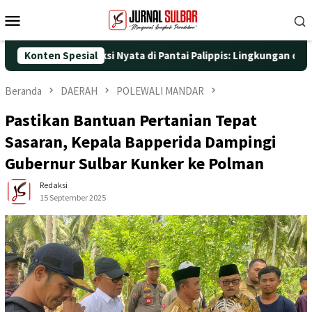
Loncat
Menu
ke
Mobile
konten
5 dengan Aksi Nyata di Pantai Palippis: Lingkungan dan Kesehata
Konten Spesial
Beranda
DAERAH
POLEWALI MANDAR
Pastikan Bantuan Pertanian Tepat
Sasaran, Kepala Bapperida Dampingi
Gubernur Sulbar Kunker ke Polman
Redaksi
15 September 2025