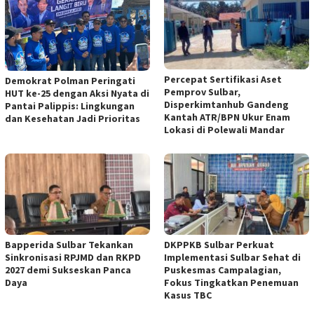
Percepat Sertifikasi Aset
Demokrat Polman Peringati
Pemprov Sulbar,
HUT ke-25 dengan Aksi Nyata di
Disperkimtanhub Gandeng
Pantai Palippis: Lingkungan
Kantah ATR/BPN Ukur Enam
dan Kesehatan Jadi Prioritas
Lokasi di Polewali Mandar
Bapperida Sulbar Tekankan
DKPPKB Sulbar Perkuat
Sinkronisasi RPJMD dan RKPD
Implementasi Sulbar Sehat di
2027 demi Sukseskan Panca
Puskesmas Campalagian,
Daya
Fokus Tingkatkan Penemuan
Kasus TBC