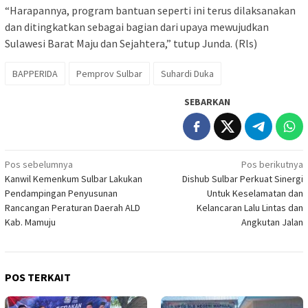
“Harapannya, program bantuan seperti ini terus dilaksanakan
dan ditingkatkan sebagai bagian dari upaya mewujudkan
Sulawesi Barat Maju dan Sejahtera,” tutup Junda. (Rls)
BAPPERIDA
Pemprov Sulbar
Suhardi Duka
SEBARKAN
Navigasi
Pos sebelumnya
Pos berikutnya
Kanwil Kemenkum Sulbar Lakukan
Dishub Sulbar Perkuat Sinergi
pos
Pendampingan Penyusunan
Untuk Keselamatan dan
Rancangan Peraturan Daerah ALD
Kelancaran Lalu Lintas dan
Kab. Mamuju
Angkutan Jalan
POS TERKAIT