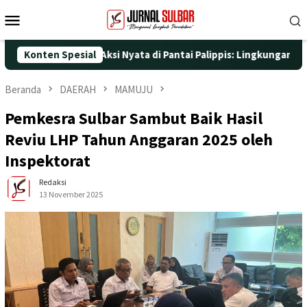
Loncat
Menu
ke
Mobile
konten
25 dengan Aksi Nyata di Pantai Palippis: Lingkungan dan Kesehat
Konten Spesial
Beranda
DAERAH
MAMUJU
Pemkesra Sulbar Sambut Baik Hasil
Reviu LHP Tahun Anggaran 2025 oleh
Inspektorat
Redaksi
13 November 2025