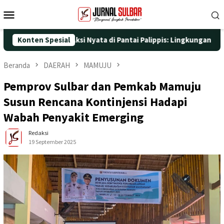
Loncat
Menu
ke
Mobile
konten
25 dengan Aksi Nyata di Pantai Palippis: Lingkungan dan Kesehat
Konten Spesial
Beranda
DAERAH
MAMUJU
Pemprov Sulbar dan Pemkab Mamuju
Susun Rencana Kontinjensi Hadapi
Wabah Penyakit Emerging
Redaksi
19 September 2025