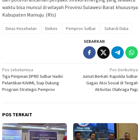
waktu bisa muncul di wilayah Provinsi Sulawesi Barat khususnya
Kabupaten Mamuju. (Rls)
Dinas Kesehatan
Dinkes
Pemprov Sulbar
Suhardi Duka
SEBARKAN
Navigasi
Pos sebelumnya
Pos berikutnya
Tiga Pimpinan DPRD Sulbar Hadiri
Jumat Berkah: Kapolda Sulbar
pos
Pelantikan KAHMI, Siap Dukung
Gagas Aksi Sosial di Tengah
Program Strategis Pemprov
Aktivitas Olahraga Pagi
POS TERKAIT