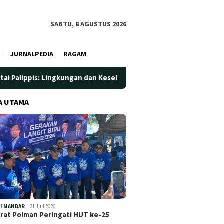
SABTU, 8 AGUSTUS 2026
I
JURNALPEDIA
RAGAM
gkungan dan Kesehatan Jadi Prioritas
Jadi Wadah Silatur
A UTAMA
I MANDAR
31 Juli 2026
at Polman Peringati HUT ke-25
…