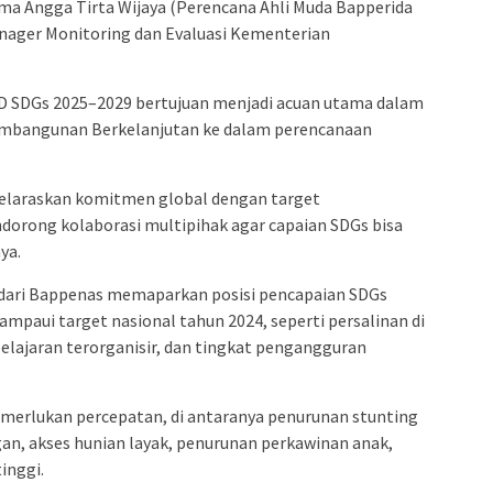
ma Angga Tirta Wijaya (Perencana Ahli Muda Bapperida
nager Monitoring dan Evaluasi Kementerian
D SDGs 2025–2029 bertujuan menjadi acuan utama dalam
embangunan Berkelanjutan ke dalam perencanaan
laraskan komitmen global dengan target
orong kolaborasi multipihak agar capaian SDGs bisa
ya.
 dari Bappenas memaparkan posisi pencapaian SDGs
ampaui target nasional tahun 2024, seperti persalinan di
belajaran terorganisir, dan tingkat pengangguran
merlukan percepatan, di antaranya penurunan stunting
an, akses hunian layak, penurunan perkawinan anak,
inggi.