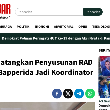
Pencarian
AHRAGA
POLITIK
EKONOMI
ADVETORIAL
OPINI
TEKNOLOG
n Peringati HUT ke-25 dengan Aksi Nyata di Pantai Palippis: Lin
BERIT
Matangkan Penyusunan RAD
Bapperida Jadi Koordinator
POLEWAL
Demokr
deng