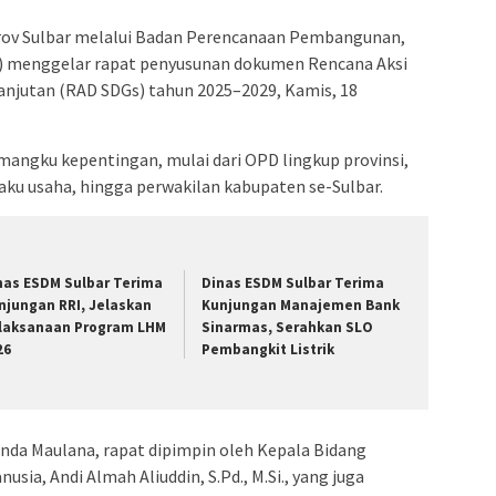
ov Sulbar melalui Badan Perencanaan Pembangunan,
da) menggelar rapat penyusunan dokumen Rencana Aksi
njutan (RAD SDGs) tahun 2025–2029, Kamis, 18
mangku kepentingan, mulai dari OPD lingkup provinsi,
elaku usaha, hingga perwakilan kabupaten se-Sulbar.
nas ESDM Sulbar Terima
Dinas ESDM Sulbar Terima
njungan RRI, Jelaskan
Kunjungan Manajemen Bank
laksanaan Program LHM
Sinarmas, Serahkan SLO
26
Pembangkit Listrik
unda Maulana, rapat dipimpin oleh Kepala Bidang
a, Andi Almah Aliuddin, S.Pd., M.Si., yang juga