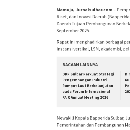
Mamuju, Jurnalsulbar.com
– Pempr
Riset, dan Inovasi Daerah (Bapperi
Daerah Tujuan Pembangunan Berkela
September 2025.
Rapat ini menghadirkan berbagai pe
instansi vertikal, LSM, akademisi, p
BACAAN LAINNYA
DKP Sulbar Perkuat Strategi
Di
Pengembangan Industri
Ku
Rumput Laut Berkelanjutan
Pe
pada Forum Internasional
20
PAIR Annual Meeting 2026
Mewakili Kepala Bapperida Sulbar, J
Pemerintahan dan Pembangunan Manusi