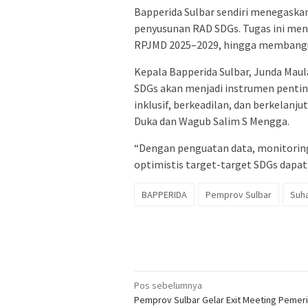
Bapperida Sulbar sendiri menegaska
penyusunan RAD SDGs. Tugas ini menc
RPJMD 2025–2029, hingga membangun
Kepala Bapperida Sulbar, Junda Ma
SDGs akan menjadi instrumen penti
inklusif, berkeadilan, dan berkelan
Duka dan Wagub Salim S Mengga.
“Dengan penguatan data, monitoring 
optimistis target-target SDGs dapat 
BAPPERIDA
Pemprov Sulbar
Suha
Navigasi
Pos sebelumnya
Pemprov Sulbar Gelar Exit Meeting Pemer
pos