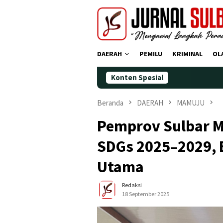
Loncat
ke
konten
DAERAH
PEMILU
KRIMINAL
OL
Konten Spesial
Demokrat Polma
Beranda
DAERAH
MAMUJU
Pemprov Sulbar 
SDGs 2025–2029, 
Utama
Redaksi
18 September 2025