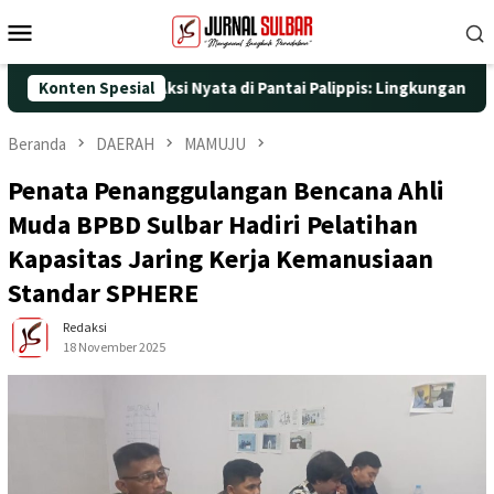
Loncat
Menu
ke
Mobile
konten
25 dengan Aksi Nyata di Pantai Palippis: Lingkungan dan Kesehat
Konten Spesial
Beranda
DAERAH
MAMUJU
Penata Penanggulangan Bencana Ahli
Muda BPBD Sulbar Hadiri Pelatihan
Kapasitas Jaring Kerja Kemanusiaan
Standar SPHERE
Redaksi
18 November 2025