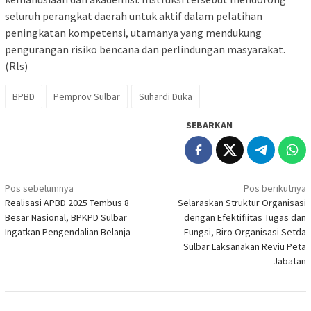
seluruh perangkat daerah untuk aktif dalam pelatihan
peningkatan kompetensi, utamanya yang mendukung
pengurangan risiko bencana dan perlindungan masyarakat.
(Rls)
BPBD
Pemprov Sulbar
Suhardi Duka
SEBARKAN
Navigasi
Pos sebelumnya
Pos berikutnya
Realisasi APBD 2025 Tembus 8
Selaraskan Struktur Organisasi
pos
Besar Nasional, BPKPD Sulbar
dengan Efektifiitas Tugas dan
Ingatkan Pengendalian Belanja
Fungsi, Biro Organisasi Setda
Sulbar Laksanakan Reviu Peta
Jabatan