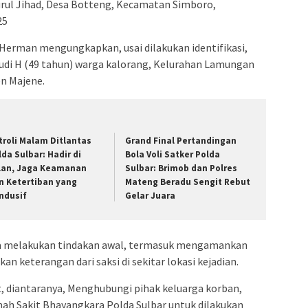
Nurul Jihad, Desa Botteng, Kecamatan Simboro,
25
Herman mengungkapkan, usai dilakukan identifikasi,
Rudi H (49 tahun) warga kalorang, Kelurahan Lamungan
n Majene.
troli Malam Ditlantas
Grand Final Pertandingan
lda Sulbar: Hadir di
Bola Voli Satker Polda
lan, Jaga Keamanan
Sulbar: Brimob dan Polres
n Ketertiban yang
Mateng Beradu Sengit Rebut
ndusif
Gelar Juara
gera melakukan tindakan awal, termasuk mengamankan
 keterangan dari saksi di sekitar lokasi kejadian.
, diantaranya, Menghubungi pihak keluarga korban,
h Sakit Bhayangkara Polda Sulbar untuk dilakukan