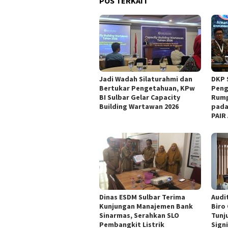
POS TERKAIT
Jadi Wadah Silaturahmi dan
DKP 
Bertukar Pengetahuan, KPw
Peng
BI Sulbar Gelar Capacity
Rump
Building Wartawan 2026
pada
PAIR
Dinas ESDM Sulbar Terima
Audit
Kunjungan Manajemen Bank
Biro
Sinarmas, Serahkan SLO
Tunj
Pembangkit Listrik
Sign