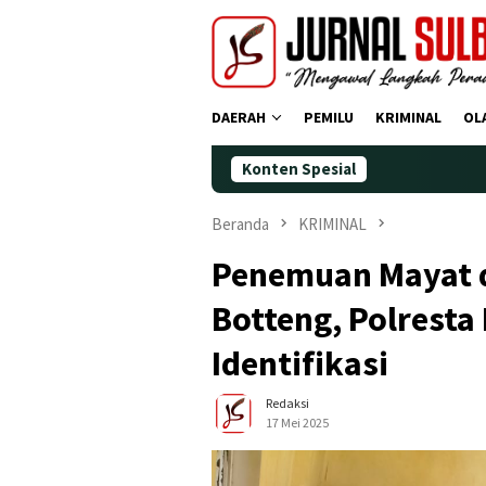
Loncat
ke
konten
DAERAH
PEMILU
KRIMINAL
OL
Konten Spesial
Demokrat Po
Beranda
KRIMINAL
Penemuan Mayat d
Botteng, Polrest
Identifikasi
Redaksi
17 Mei 2025