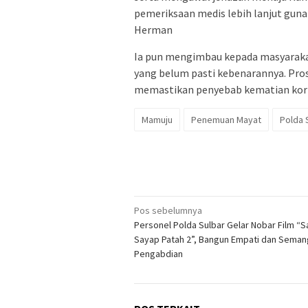
pemeriksaan medis lebih lanjut gun
Herman
Ia pun mengimbau kepada masyaraka
yang belum pasti kebenarannya. Pros
memastikan penyebab kematian kor
Mamuju
Penemuan Mayat
Polda 
Navigasi
Pos sebelumnya
Personel Polda Sulbar Gelar Nobar Film “S
pos
Sayap Patah 2”, Bangun Empati dan Seman
Pengabdian