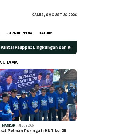
KAMIS, 6 AGUSTUS 2026
I
JURNALPEDIA
RAGAM
Lingkungan dan Kesehatan Jadi Prioritas
Jadi Wadah Sila
A UTAMA
I MANDAR
31 Juli 2026
at Polman Peringati HUT ke-25
…