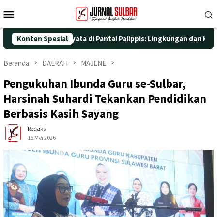
Loncat
Menu
ke
Mobile
konten
gan Aksi Nyata di Pantai Palippis: Lingkungan dan Kesehatan Jad
Konten Spesial
Beranda
DAERAH
MAJENE
Pengukuhan Ibunda Guru se-Sulbar,
Harsinah Suhardi Tekankan Pendidikan
Berbasis Kasih Sayang
Redaksi
16 Mei 2026