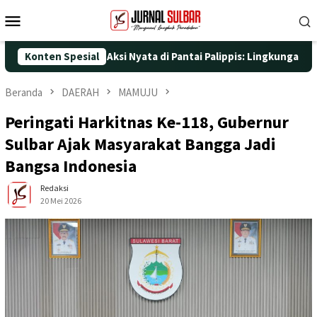
Loncat
Menu
ke
Mobile
konten
25 dengan Aksi Nyata di Pantai Palippis: Lingkungan dan Kesehat
Konten Spesial
Beranda
DAERAH
MAMUJU
Peringati Harkitnas Ke-118, Gubernur
Sulbar Ajak Masyarakat Bangga Jadi
Bangsa Indonesia
Redaksi
20 Mei 2026