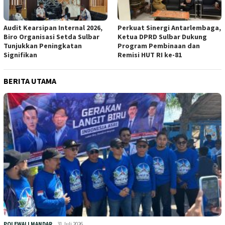
Audit Kearsipan Internal 2026,
Perkuat Sinergi Antarlembaga,
Biro Organisasi Setda Sulbar
Ketua DPRD Sulbar Dukung
Tunjukkan Peningkatan
Program Pembinaan dan
Signifikan
Remisi HUT RI ke-81
BERITA UTAMA
POLEWALI MANDAR
31 Juli 2026