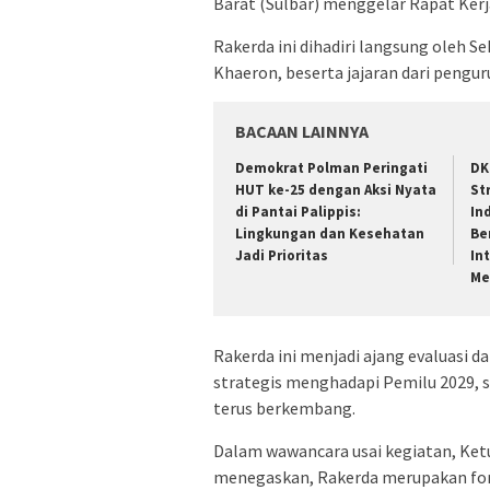
Barat (Sulbar) menggelar Rapat Kerj
Rakerda ini dihadiri langsung oleh 
Khaeron, beserta jajaran dari pengur
BACAAN LAINNYA
Demokrat Polman Peringati
DK
HUT ke-25 dengan Aksi Nyata
St
di Pantai Palippis:
In
Lingkungan dan Kesehatan
Be
Jadi Prioritas
In
Me
Rakerda ini menjadi ajang evaluasi d
strategis menghadapi Pemilu 2029, s
terus berkembang.
Dalam wawancara usai kegiatan, Ket
menegaskan, Rakerda merupakan foru