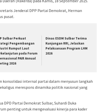
a Daerah (Rakerda) pada Kamis, 18 September 2025.
Sekretaris Jenderal DPP Partai Demokrat, Herman
us pusat.
P Sulbar Perkuat
Dinas ESDM Sulbar Terima
rategi Pengembangan
Kunjungan RRI, Jelaskan
dustri Rumput Laut
Pelaksanaan Program LHM
rkelanjutan pada Forum
2026
ternasional PAIR Annual
eting 2026
an konsolidasi internal partai dalam menyusun langkah
ekaligus merespons dinamika politik nasional yang
ua DPD Partai Demokrat Sulbar, Suhardi Duka
m penting untuk mengevaluasi kinerja para kader