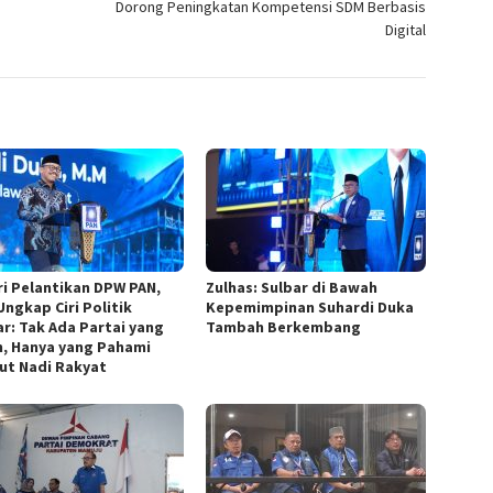
Dorong Peningkatan Kompetensi SDM Berbasis
Digital
ri Pelantikan DPW PAN,
Zulhas: Sulbar di Bawah
Ungkap Ciri Politik
Kepemimpinan Suhardi Duka
ar: Tak Ada Partai yang
Tambah Berkembang
, Hanya yang Pahami
ut Nadi Rakyat