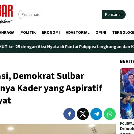
Pencarian
AHRAGA
POLITIK
EKONOMI
ADVETORIAL
OPINI
TEKNOLOG
Aksi Nyata di Pantai Palippis: Lingkungan dan Kesehatan Jadi Pr
BERIT
si, Demokrat Sulbar
ya Kader yang Aspiratif
yat
POLEWAL
Demokr
deng