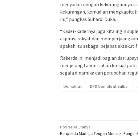
menyadari dengan kekurangannya itu, 
kekurangan, kemudian mengkapitalisa
ini,” pungkas Suhardi Duka.
“Kader-kadernya juga kita ingin sup
aspirasi rakyat dan memperjuangkan
apakah itu sebagai pejabat eksekutif
Rakerda ini menjadi bagian dari upa
menjelang tahun-tahun krusial poli
segala dinamika dan perubahan regula
Demokrat
DPD Demokrat Sulbar
Navigasi
Pos sebelumnya
Ranperda Mamuju Tengah Memiliki Fungsi 
pos