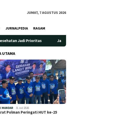
JUMAT, 7 AGUSTUS 2026
I
JURNALPEDIA
RAGAM
ioritas
Jadi Wadah Silaturahmi dan Bertukar Pengetahua
A UTAMA
I MANDAR
31 Juli 2026
at Polman Peringati HUT ke-25
…