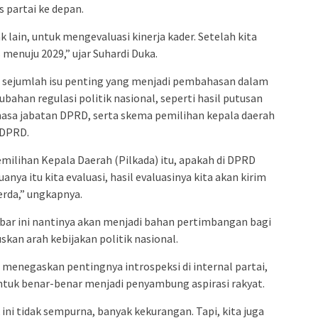
 partai ke depan.
k lain, untuk mengevaluasi kinerja kader. Setelah kita
 menuju 2029,” ujar Suhardi Duka.
ti sejumlah isu penting yang menjadi pembahasan dalam
ahan regulasi politik nasional, seperti hasil putusan
asa jabatan DPRD, serta skema pemilihan kepala daerah
 DPRD.
Pemilihan Kepala Daerah (Pilkada) itu, apakah di DPRD
nya itu kita evaluasi, hasil evaluasinya kita akan kirim
erda,” ungkapnya.
ar ini nantinya akan menjadi bahan pertimbangan bagi
an arah kebijakan politik nasional.
 menegaskan pentingnya introspeksi di internal partai,
ntuk benar-benar menjadi penyambung aspirasi rakyat.
 ini tidak sempurna, banyak kekurangan. Tapi, kita juga