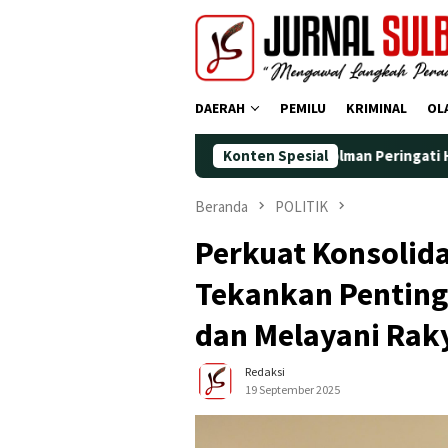
Loncat
ke
konten
DAERAH
PEMILU
KRIMINAL
OL
Demokrat Polman Peringati HUT ke-25 dengan 
Konten Spesial
Beranda
POLITIK
Perkuat Konsolida
Tekankan Pentingn
dan Melayani Rak
Redaksi
19 September 2025